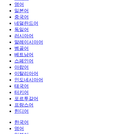
영어
일본어
중국어
네덜란드어
독일어
러시아어
말레이시아어
벵골어
베트남어
스페인어
아랍어
이탈리아어
인도네시아어
태국어
터키어
포르투갈어
프랑스어
힌디어
한국어
영어