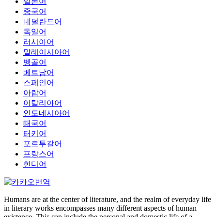
일본어
중국어
네덜란드어
독일어
러시아어
말레이시아어
벵골어
베트남어
스페인어
아랍어
이탈리아어
인도네시아어
태국어
터키어
포르투갈어
프랑스어
힌디어
Humans are at the center of literature, and the realm of everyday life
in literary works encompasses many different aspects of human
existence. This can include the personal and domestic life of a