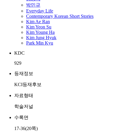
박민규
Everyday Life
Contemporary Korean Short Stories
Kim Ae Ran
Kim Yeon Su
Kim Young Ha
Kim Jung Hyuk
Park Min Kyu
KDC
929
등재정보
KCI등재후보
자료형태
학술저널
수록면
17-36(20쪽)