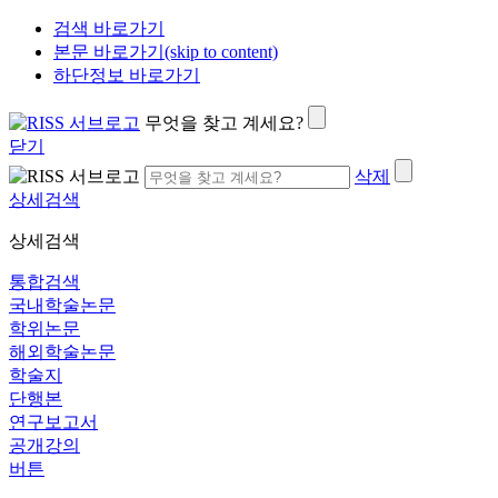
검색 바로가기
본문 바로가기(skip to content)
하단정보 바로가기
무엇을 찾고 계세요?
닫기
삭제
상세검색
상세검색
통합검색
국내학술논문
학위논문
해외학술논문
학술지
단행본
연구보고서
공개강의
버튼