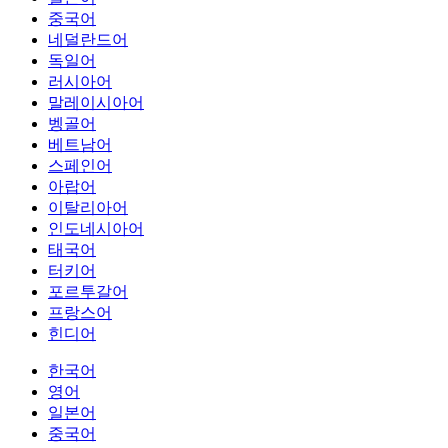
중국어
네덜란드어
독일어
러시아어
말레이시아어
벵골어
베트남어
스페인어
아랍어
이탈리아어
인도네시아어
태국어
터키어
포르투갈어
프랑스어
힌디어
한국어
영어
일본어
중국어