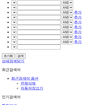
추가
추가
추가
추가
추가
추가
추가
상세검색닫기
최근검색어
최근검색어 옵션
전체삭제
자동저장끄기
인기검색어