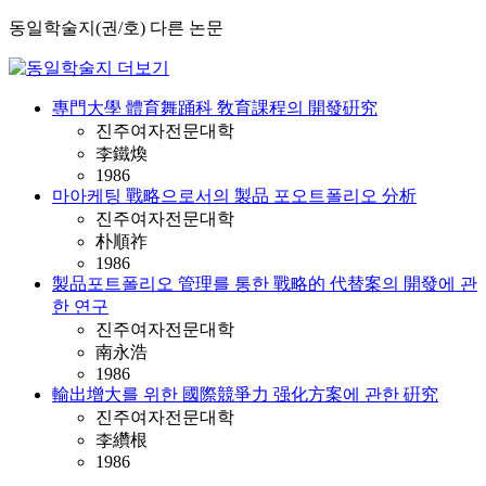
동일학술지(권/호) 다른 논문
專門大學 體育舞踊科 敎育課程의 開發硏究
진주여자전문대학
李鐵煥
1986
마아케팅 戰略으로서의 製品 포오트폴리오 分析
진주여자전문대학
朴順祚
1986
製品포트폴리오 管理를 통한 戰略的 代替案의 開發에 관
한 연구
진주여자전문대학
南永浩
1986
輸出增大를 위한 國際競爭力 强化方案에 관한 硏究
진주여자전문대학
李纘根
1986