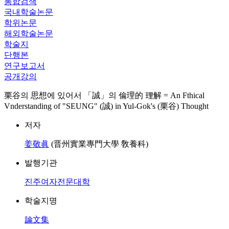
통합검색
국내학술논문
학위논문
해외학술논문
학술지
단행본
연구보고서
공개강의
栗谷의 思想에 있어서 「誠」의 倫理的 理解 = An Fthical
Vnderstanding of "SEUNG" (誠) in Yul-Gok's (栗谷) Thought
저자
姜敬眞
(晋州實業專門大學 敎養科)
발행기관
진주여자전문대학
학술지명
論文集