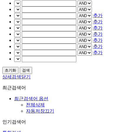
추가
추가
추가
추가
추가
추가
추가
상세검색닫기
최근검색어
최근검색어 옵션
전체삭제
자동저장끄기
인기검색어