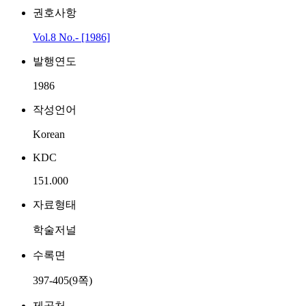
권호사항
Vol.8 No.- [1986]
발행연도
1986
작성언어
Korean
KDC
151.000
자료형태
학술저널
수록면
397-405(9쪽)
제공처