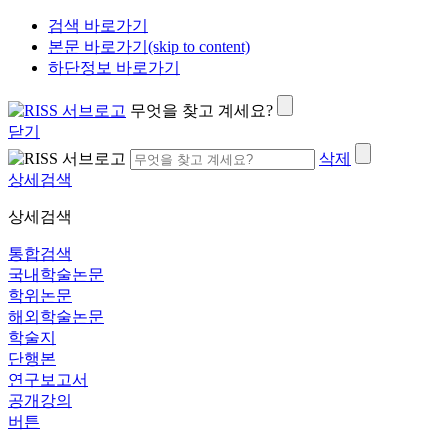
검색 바로가기
본문 바로가기(skip to content)
하단정보 바로가기
무엇을 찾고 계세요?
닫기
삭제
상세검색
상세검색
통합검색
국내학술논문
학위논문
해외학술논문
학술지
단행본
연구보고서
공개강의
버튼