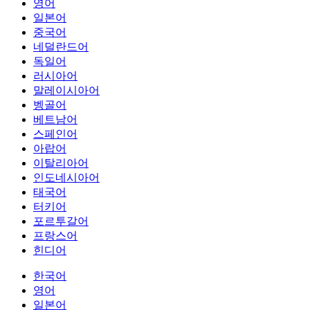
영어
일본어
중국어
네덜란드어
독일어
러시아어
말레이시아어
벵골어
베트남어
스페인어
아랍어
이탈리아어
인도네시아어
태국어
터키어
포르투갈어
프랑스어
힌디어
한국어
영어
일본어