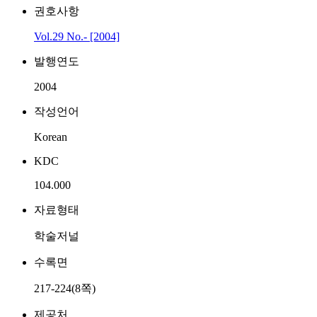
권호사항
Vol.29 No.- [2004]
발행연도
2004
작성언어
Korean
KDC
104.000
자료형태
학술저널
수록면
217-224(8쪽)
제공처