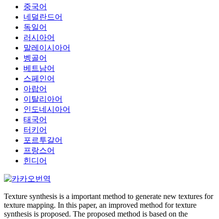
중국어
네덜란드어
독일어
러시아어
말레이시아어
벵골어
베트남어
스페인어
아랍어
이탈리아어
인도네시아어
태국어
터키어
포르투갈어
프랑스어
힌디어
Texture synthesis is a important method to generate new textures for
texture mapping. In this paper, an improved method for texture
synthesis is proposed. The proposed method is based on the