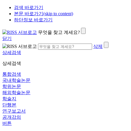
검색 바로가기
본문 바로가기(skip to content)
하단정보 바로가기
무엇을 찾고 계세요?
닫기
삭제
상세검색
상세검색
통합검색
국내학술논문
학위논문
해외학술논문
학술지
단행본
연구보고서
공개강의
버튼