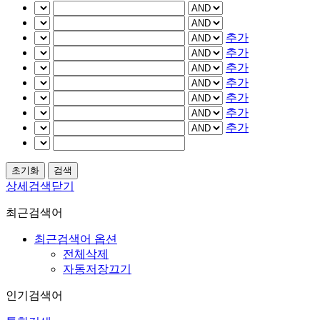
추가
추가
추가
추가
추가
추가
추가
상세검색닫기
최근검색어
최근검색어 옵션
전체삭제
자동저장끄기
인기검색어