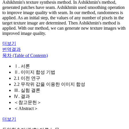
Ashikhmin's texture synthesis method. In Ashikhmin's method,
generated patches have seam. Ashikhmin used smoothing operation
to improve image quality with seam. In our method, randomness is
applied. As an initial step, the values of any number of pixels in the
target texture image are determined. Then Ashikhmin's method is
applied. With our method, we can generate new texture images with
improved image quality.
더보기
번역결과
목차 (Table of Contents)
Ⅰ. 서론
Ⅱ. 이미지 합성 기법
2.1 이전 연구
2.2 무작위 값을 이용한 이미지 합성
Ⅲ. 실험 결론
Ⅳ. 결과
＜참고문헌＞
＜Abstract＞
더보기