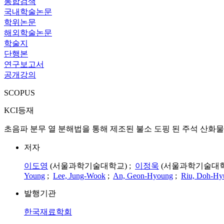
통합검색
국내학술논문
학위논문
해외학술논문
학술지
단행본
연구보고서
공개강의
SCOPUS
KCI등재
초음파 분무 열 분해법을 통해 제조된 불소 도핑 된 주석 산화물 나노 입자의 전기화학적 특성
저자
이도영
(서울과학기술대학교) ;
이정욱
(서울과학기술대학
Young
;
Lee, Jung-Wook
;
An, Geon-Hyoung
;
Riu, Doh-Hy
발행기관
한국재료학회