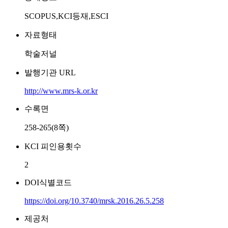
SCOPUS,KCI등재,ESCI
자료형태
학술저널
발행기관 URL
http://www.mrs-k.or.kr
수록면
258-265(8쪽)
KCI 피인용횟수
2
DOI식별코드
https://doi.org/10.3740/mrsk.2016.26.5.258
제공처