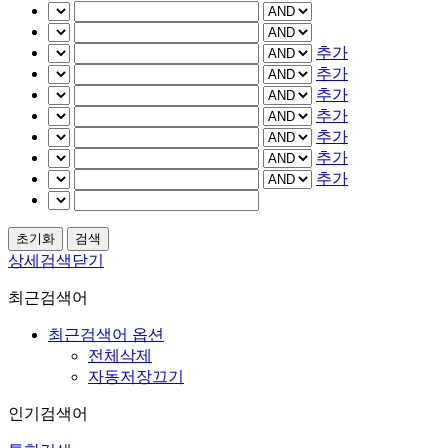
추가
추가
추가
추가
추가
추가
추가
상세검색닫기
최근검색어
최근검색어 옵션
전체삭제
자동저장끄기
인기검색어