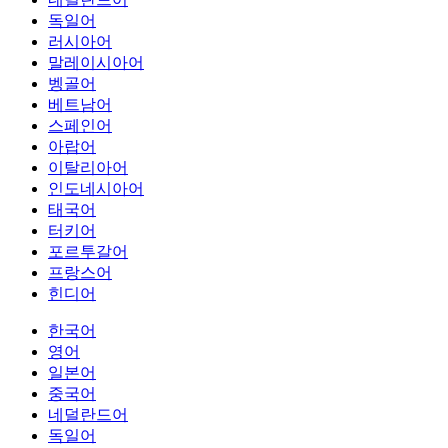
독일어
러시아어
말레이시아어
벵골어
베트남어
스페인어
아랍어
이탈리아어
인도네시아어
태국어
터키어
포르투갈어
프랑스어
힌디어
한국어
영어
일본어
중국어
네덜란드어
독일어