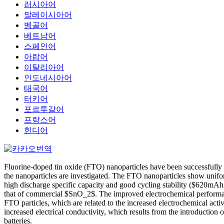
러시아어
말레이시아어
벵골어
베트남어
스페인어
아랍어
이탈리아어
인도네시아어
태국어
터키어
포르투갈어
프랑스어
힌디어
Fluorine-doped tin oxide (FTO) nanoparticles have been successfully s
the nanoparticles are investigated. The FTO nanoparticles show unifo
high discharge specific capacity and good cycling stability ($620m
that of commercial $SnO_2$. The improved electrochemical performance 
FTO particles, which are related to the increased electrochemical activ
increased electrical conductivity, which results from the introduction
batteries.