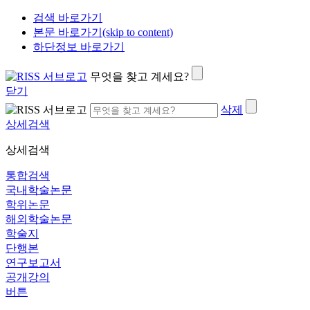
검색 바로가기
본문 바로가기(skip to content)
하단정보 바로가기
무엇을 찾고 계세요?
닫기
삭제
상세검색
상세검색
통합검색
국내학술논문
학위논문
해외학술논문
학술지
단행본
연구보고서
공개강의
버튼