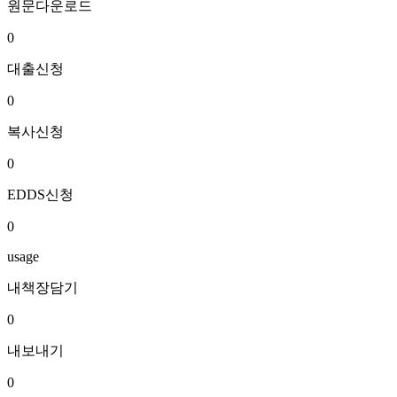
원문다운로드
0
대출신청
0
복사신청
0
EDDS신청
0
usage
내책장담기
0
내보내기
0