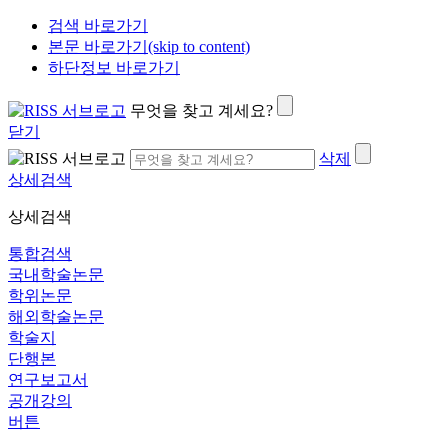
검색 바로가기
본문 바로가기(skip to content)
하단정보 바로가기
무엇을 찾고 계세요?
닫기
삭제
상세검색
상세검색
통합검색
국내학술논문
학위논문
해외학술논문
학술지
단행본
연구보고서
공개강의
버튼