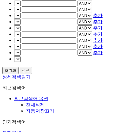
추가
추가
추가
추가
추가
추가
추가
상세검색닫기
최근검색어
최근검색어 옵션
전체삭제
자동저장끄기
인기검색어