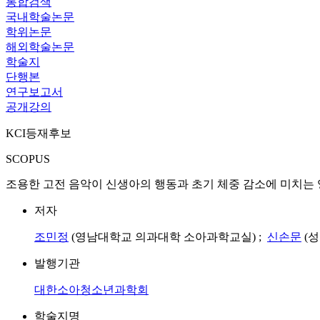
통합검색
국내학술논문
학위논문
해외학술논문
학술지
단행본
연구보고서
공개강의
KCI등재후보
SCOPUS
조용한 고전 음악이 신생아의 행동과 초기 체중 감소에 미치는 영향 = The Effect of 
저자
조민정
(영남대학교 의과대학 소아과학교실) ;
신손문
(
발행기관
대한소아청소년과학회
학술지명