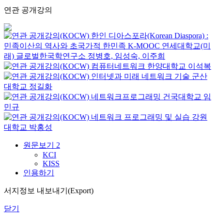
연관 공개강의
한인 디아스포라(Korean Diaspora) :
민족이산의 역사와 초국가적 한민족
K-MOOC
연세대학교(미
래) 글로벌한국학연구소 정병호, 임성숙, 이주희
컴퓨터네트워크
한양대학교
이석복
인터넷과 미래 네트워크 기술
군산
대학교
정길화
네트워크프로그래밍
건국대학교
임
민규
네트워크 프로그래밍 및 실습
강원
대학교
박홍성
원문보기
2
KCI
KISS
인용하기
서지정보 내보내기(Export)
닫기