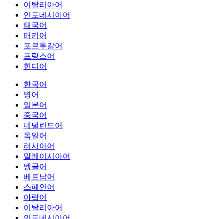
이탈리아어
인도네시아어
태국어
터키어
포르투갈어
프랑스어
힌디어
한국어
영어
일본어
중국어
네덜란드어
독일어
러시아어
말레이시아어
벵골어
베트남어
스페인어
아랍어
이탈리아어
인도네시아어