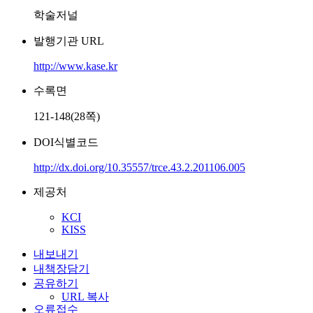
학술저널
발행기관 URL
http://www.kase.kr
수록면
121-148(28쪽)
DOI식별코드
http://dx.doi.org/10.35557/trce.43.2.201106.005
제공처
KCI
KISS
내보내기
내책장담기
공유하기
URL 복사
오류접수