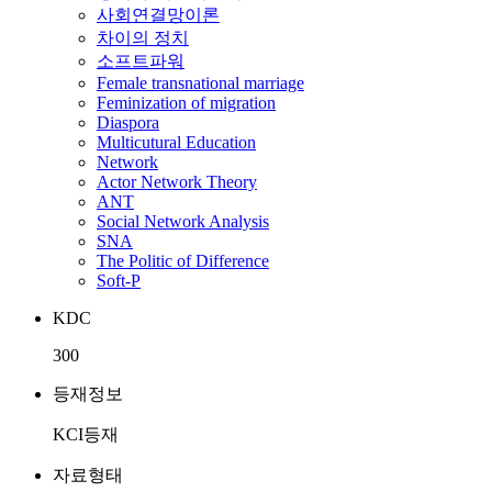
사회연결망이론
차이의 정치
소프트파워
Female transnational marriage
Feminization of migration
Diaspora
Multicutural Education
Network
Actor Network Theory
ANT
Social Network Analysis
SNA
The Politic of Difference
Soft-P
KDC
300
등재정보
KCI등재
자료형태