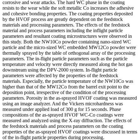
corrosive and wear attacks. The hard WC phase in the coating
resists to the wear while the soft metallic Co increases the adhesive
and cohesive bonding properties. The coating properties deposited
by the HVOF process are greatly dependent on the feedstock
materials and processing parameters. The effects of the feedstock
material and process parameters including the inflight particle
parameters and resultant coating microstructures were observed in
this study. Both the NW10Co powder containing nano-sized WC
particle and the micro-sized WC embedded MW12Co powder were
thermally sprayed by the table of orthogonal array of the processing
parameters. The in-flight particle parameters such as the particle
temperature and velocity were directly measured along the hot gas
downstream using the DPV-2000 system. In-flight particle
parameters were affected by the properties of the feedstock
materials. Especially, the particle temperature of the NW10Co was
higher than that of the MW12Co from the barrel exit point to the
deposition point, irrespective of the condition of the processing
parameters. Porosity in the as-sprayed HVOF coating was measured
using an image analyzer. And the Vickers microhardness was
measured under applied load of 300 g for 15 seconds. Phase
compositions of the as-sprayed HVOF WC-Co coatings were
measured and analyzed using the X-ray diffraction. The effects of
the feedstock materials and process parameters on the coating
properties of the as-sprayed HVOF coatings were discussed in terms
of the in-flight particle properties during processing.