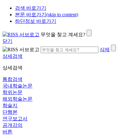
검색 바로가기
본문 바로가기(skip to content)
하단정보 바로가기
무엇을 찾고 계세요?
닫기
삭제
상세검색
상세검색
통합검색
국내학술논문
학위논문
해외학술논문
학술지
단행본
연구보고서
공개강의
버튼