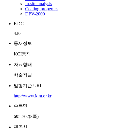
In-situ analysis
Coating properties
DPV-2000
KDC
436
등재정보
KCI등재
자료형태
학술저널
발행기관 URL
http://www.kim.or.kr
수록면
695-702(8쪽)
제공처