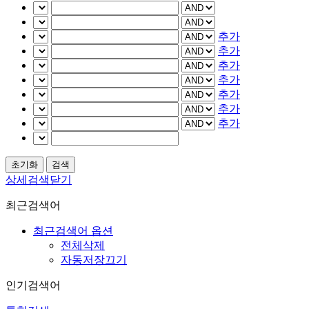
추가
추가
추가
추가
추가
추가
추가
상세검색닫기
최근검색어
최근검색어 옵션
전체삭제
자동저장끄기
인기검색어