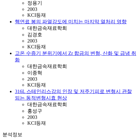
정용기
2003
KCI등재
핵연료 봉의 파열강도에 미치는 마지막 열처리 영향
대한금속재료학회
김경호
2003
KCI등재
고온 수증기 분위기에서 Zr 합금의 변형, 산화 및 급냉 취
화
대한금속재료학회
이종혁
2003
KCI등재
316L 스테인리스강의 인장 및 저주기피로 변형시 관찰
되는 동적변형시효 현상
대한금속재료학회
홍성구
2003
KCI등재
분석정보