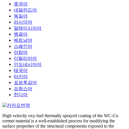
중국어
네덜란드어
독일어
러시아어
말레이시아어
벵골어
베트남어
스페인어
아랍어
이탈리아어
인도네시아어
태국어
터키어
포르투갈어
프랑스어
힌디어
High velocity oxy-fuel thermally sprayed coating of the WC-Co
cermet material is a well-established process for modifying the
surface properties of the structural components exposed to the