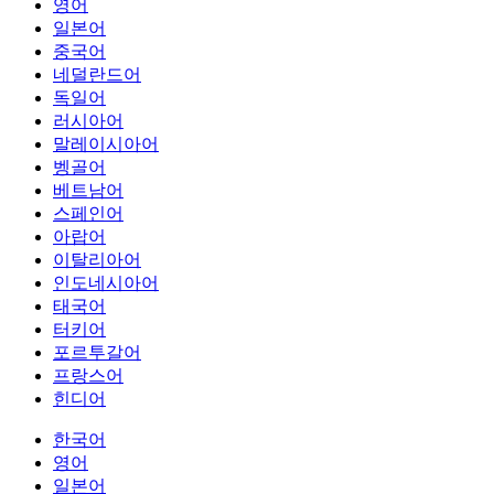
영어
일본어
중국어
네덜란드어
독일어
러시아어
말레이시아어
벵골어
베트남어
스페인어
아랍어
이탈리아어
인도네시아어
태국어
터키어
포르투갈어
프랑스어
힌디어
한국어
영어
일본어