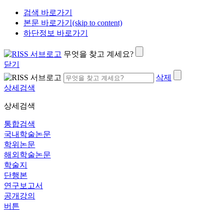
검색 바로가기
본문 바로가기(skip to content)
하단정보 바로가기
무엇을 찾고 계세요?
닫기
삭제
상세검색
상세검색
통합검색
국내학술논문
학위논문
해외학술논문
학술지
단행본
연구보고서
공개강의
버튼