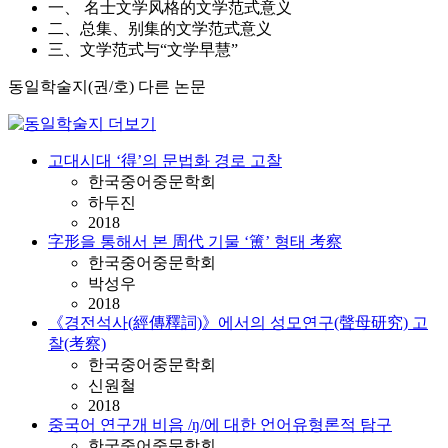
一、 名士文学风格的文学范式意义
二、总集、别集的文学范式意义
三、文学范式与“文学早慧”
동일학술지(권/호) 다른 논문
고대시대 ‘得’의 문법화 경로 고찰
한국중어중문학회
하두진
2018
字形을 통해서 본 周代 기물 ‘簠’ 형태 考察
한국중어중문학회
박성우
2018
《경전석사(經傳釋詞)》에서의 성모연구(聲母研究) 고
찰(考察)
한국중어중문학회
신원철
2018
중국어 연구개 비음 /ŋ/에 대한 언어유형론적 탐구
한국중어중문학회