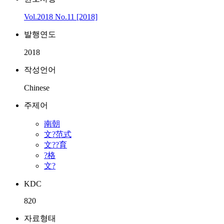
Vol.2018 No.11 [2018]
발행연도
2018
작성언어
Chinese
주제어
南朝
文?范式
文??育
?格
文?
KDC
820
자료형태