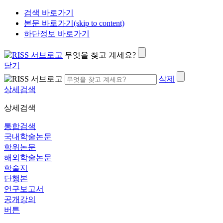
검색 바로가기
본문 바로가기(skip to content)
하단정보 바로가기
무엇을 찾고 계세요?
닫기
삭제
상세검색
상세검색
통합검색
국내학술논문
학위논문
해외학술논문
학술지
단행본
연구보고서
공개강의
버튼