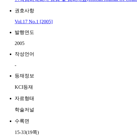
권호사항
Vol.17 No.1 [2005]
발행연도
2005
작성언어
-
등재정보
KCI등재
자료형태
학술저널
수록면
15-33(19쪽)