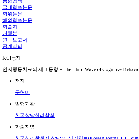
통합검색
국내학술논문
학위논문
해외학술논문
학술지
단행본
연구보고서
공개강의
KCI등재
인지행동치료의 제 3 동향 = The Third Wave of Cognitive-Behavior
저자
문현미
발행기관
한국상담심리학회
학술지명
한국심리학회지 상담 및 심리치료(Korean Journal Of Counselin