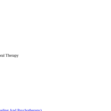
al Therapy
g And Psychotherapy)