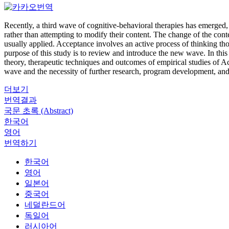
Recently, a third wave of cognitive-behavioral therapies has emerged,
rather than attempting to modify their content. The change of the conte
usually applied. Acceptance involves an active process of thinking tho
purpose of this study is to review and introduce the new wave. In this
theory, therapeutic techniques and outcomes of empirical studies of A
wave and the necessity of further research, program development, and 
더보기
번역결과
국문 초록 (Abstract)
한국어
영어
번역하기
한국어
영어
일본어
중국어
네덜란드어
독일어
러시아어