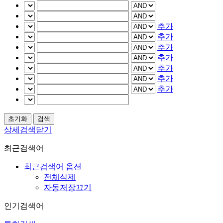
추가
추가
추가
추가
추가
추가
추가
상세검색닫기
최근검색어
최근검색어 옵션
전체삭제
자동저장끄기
인기검색어