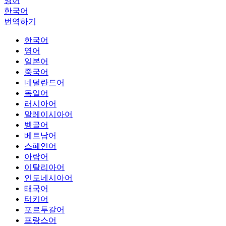
영어
한국어
번역하기
한국어
영어
일본어
중국어
네덜란드어
독일어
러시아어
말레이시아어
벵골어
베트남어
스페인어
아랍어
이탈리아어
인도네시아어
태국어
터키어
포르투갈어
프랑스어