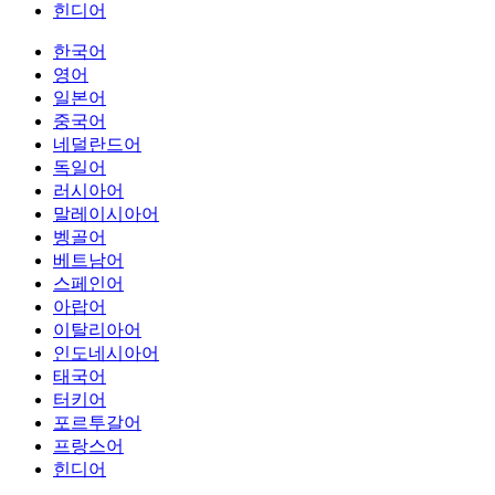
힌디어
한국어
영어
일본어
중국어
네덜란드어
독일어
러시아어
말레이시아어
벵골어
베트남어
스페인어
아랍어
이탈리아어
인도네시아어
태국어
터키어
포르투갈어
프랑스어
힌디어