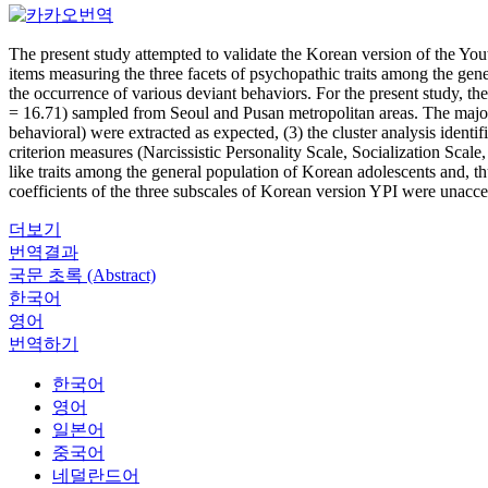
The present study attempted to validate the Korean version of the Yo
items measuring the three facets of psychopathic traits among the gene
the occurrence of various deviant behaviors. For the present study, 
= 16.71) sampled from Seoul and Pusan metropolitan areas. The major fin
behavioral) were extracted as expected, (3) the cluster analysis ident
criterion measures (Narcissistic Personality Scale, Socialization Scale
like traits among the general population of Korean adolescents and, thus
coefficients of the three subscales of Korean version YPI were unacce
더보기
번역결과
국문 초록 (Abstract)
한국어
영어
번역하기
한국어
영어
일본어
중국어
네덜란드어