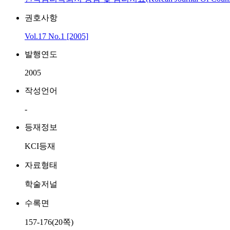
권호사항
Vol.17 No.1 [2005]
발행연도
2005
작성언어
-
등재정보
KCI등재
자료형태
학술저널
수록면
157-176(20쪽)