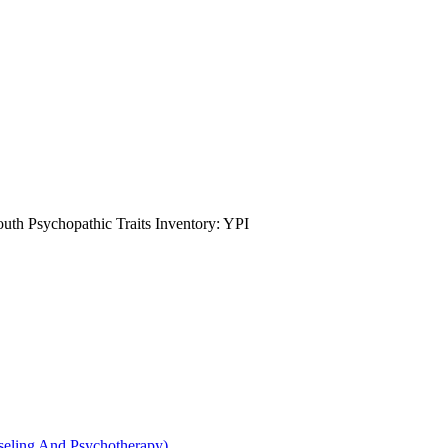
ychopathic Traits Inventory: YPI
g And Psychotherapy)