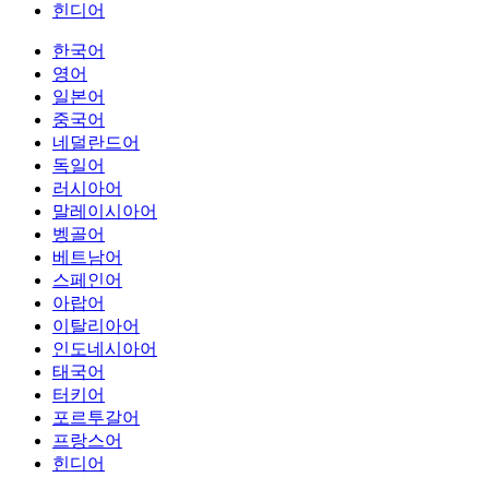
힌디어
한국어
영어
일본어
중국어
네덜란드어
독일어
러시아어
말레이시아어
벵골어
베트남어
스페인어
아랍어
이탈리아어
인도네시아어
태국어
터키어
포르투갈어
프랑스어
힌디어