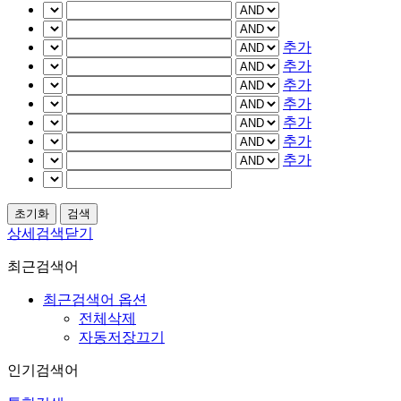
추가
추가
추가
추가
추가
추가
추가
상세검색닫기
최근검색어
최근검색어 옵션
전체삭제
자동저장끄기
인기검색어