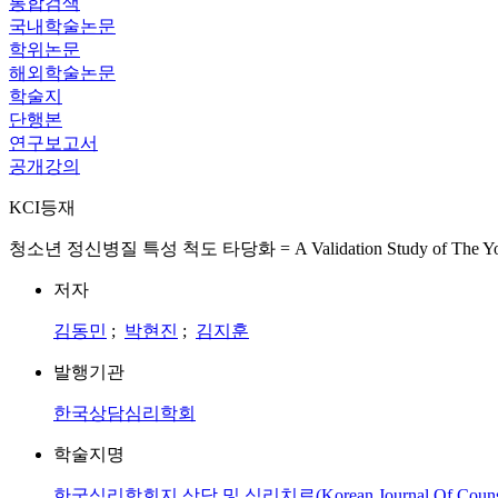
통합검색
국내학술논문
학위논문
해외학술논문
학술지
단행본
연구보고서
공개강의
KCI등재
청소년 정신병질 특성 척도 타당화 = A Validation Study of The Youth Ps
저자
김동민
;
박현진
;
김지훈
발행기관
한국상담심리학회
학술지명
한국심리학회지 상담 및 심리치료(Korean Journal Of Counselin