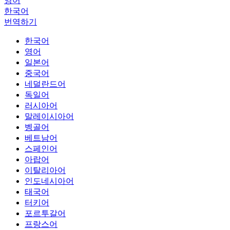
영어
한국어
번역하기
한국어
영어
일본어
중국어
네덜란드어
독일어
러시아어
말레이시아어
벵골어
베트남어
스페인어
아랍어
이탈리아어
인도네시아어
태국어
터키어
포르투갈어
프랑스어