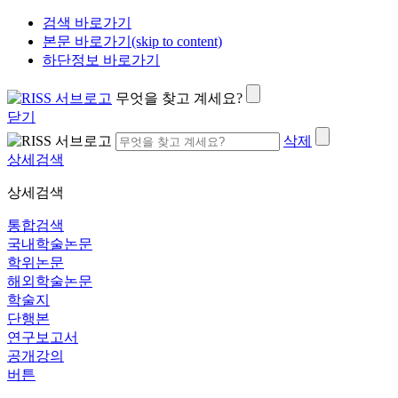
검색 바로가기
본문 바로가기(skip to content)
하단정보 바로가기
무엇을 찾고 계세요?
닫기
삭제
상세검색
상세검색
통합검색
국내학술논문
학위논문
해외학술논문
학술지
단행본
연구보고서
공개강의
버튼