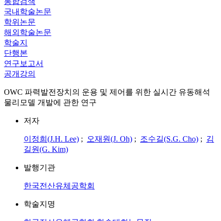
통합검색
국내학술논문
학위논문
해외학술논문
학술지
단행본
연구보고서
공개강의
OWC 파력발전장치의 운용 및 제어를 위한 실시간 유동해석
물리모델 개발에 관한 연구
저자
이정희(J.H. Lee)
;
오재원(J. Oh)
;
조수길(S.G. Cho)
;
김
길원(G. Kim)
발행기관
한국전산유체공학회
학술지명