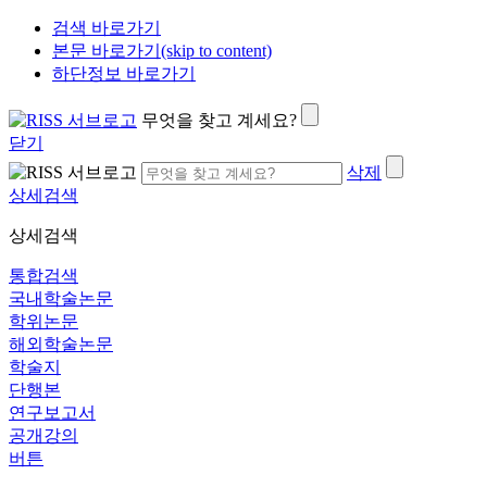
검색 바로가기
본문 바로가기(skip to content)
하단정보 바로가기
무엇을 찾고 계세요?
닫기
삭제
상세검색
상세검색
통합검색
국내학술논문
학위논문
해외학술논문
학술지
단행본
연구보고서
공개강의
버튼