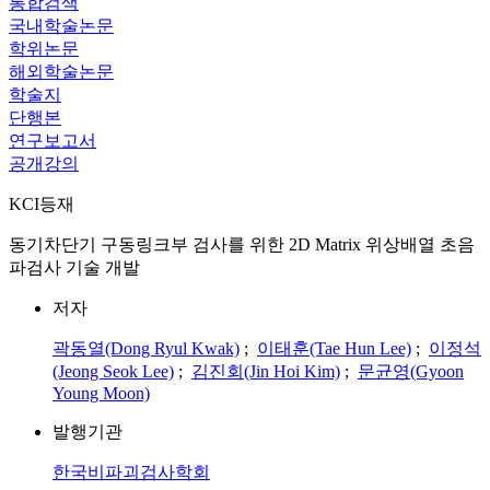
통합검색
국내학술논문
학위논문
해외학술논문
학술지
단행본
연구보고서
공개강의
KCI등재
동기차단기 구동링크부 검사를 위한 2D Matrix 위상배열 초음
파검사 기술 개발
저자
곽동열(Dong Ryul Kwak)
;
이태훈(Tae Hun Lee)
;
이정석
(Jeong Seok Lee)
;
김진회(Jin Hoi Kim)
;
문균영(Gyoon
Young Moon)
발행기관
한국비파괴검사학회