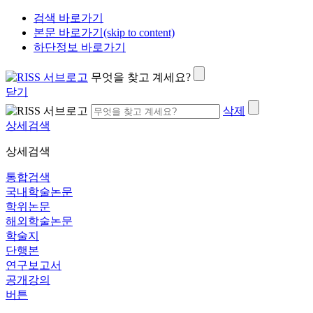
검색 바로가기
본문 바로가기(skip to content)
하단정보 바로가기
무엇을 찾고 계세요?
닫기
삭제
상세검색
상세검색
통합검색
국내학술논문
학위논문
해외학술논문
학술지
단행본
연구보고서
공개강의
버튼