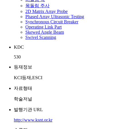
목돌림 주사
2D Matrix Array Probe
Phased Array Ultrasonic Testing
Synchronous Circuit Breaker
Operating Link Part
Skewed Angle Beam
Swivel Scanning
KDC
530
등재정보
KCI등재,ESCI
자료형태
학술저널
발행기관 URL
http://www.ksnt.or.kr