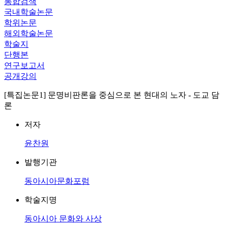
통합검색
국내학술논문
학위논문
해외학술논문
학술지
단행본
연구보고서
공개강의
[특집논문1] 문명비판론을 중심으로 본 현대의 노자 - 도교 담
론
저자
윤찬원
발행기관
동아시아문화포럼
학술지명
동아시아 문화와 사상