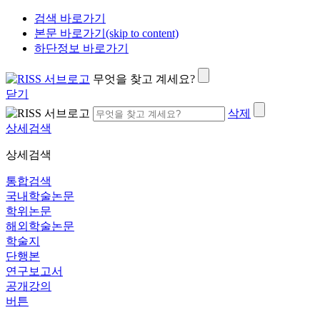
검색 바로가기
본문 바로가기(skip to content)
하단정보 바로가기
무엇을 찾고 계세요?
닫기
삭제
상세검색
상세검색
통합검색
국내학술논문
학위논문
해외학술논문
학술지
단행본
연구보고서
공개강의
버튼