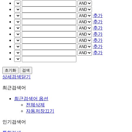
추가
추가
추가
추가
추가
추가
추가
상세검색닫기
최근검색어
최근검색어 옵션
전체삭제
자동저장끄기
인기검색어