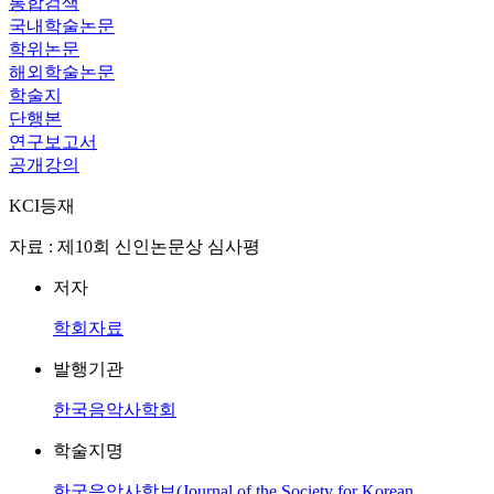
통합검색
국내학술논문
학위논문
해외학술논문
학술지
단행본
연구보고서
공개강의
KCI등재
자료 : 제10회 신인논문상 심사평
저자
학회자료
발행기관
한국음악사학회
학술지명
한국음악사학보(Journal of the Society for Korean