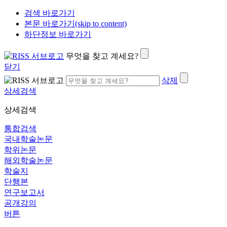
검색 바로가기
본문 바로가기(skip to content)
하단정보 바로가기
무엇을 찾고 계세요?
닫기
삭제
상세검색
상세검색
통합검색
국내학술논문
학위논문
해외학술논문
학술지
단행본
연구보고서
공개강의
버튼