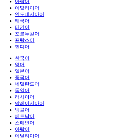
아랍어
이탈리아어
인도네시아어
태국어
터키어
포르투갈어
프랑스어
힌디어
한국어
영어
일본어
중국어
네덜란드어
독일어
러시아어
말레이시아어
벵골어
베트남어
스페인어
아랍어
이탈리아어