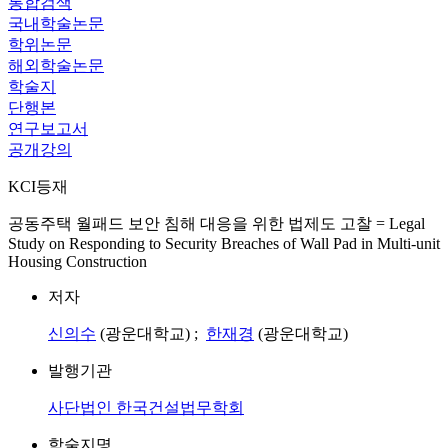
통합검색
국내학술논문
학위논문
해외학술논문
학술지
단행본
연구보고서
공개강의
KCI등재
공동주택 월패드 보안 침해 대응을 위한 법제도 고찰 = Legal
Study on Responding to Security Breaches of Wall Pad in Multi-unit
Housing Construction
저자
신의수
(광운대학교) ;
한재경
(광운대학교)
발행기관
사단법인 한국건설법무학회
학술지명