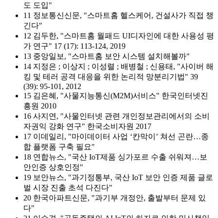
도 도입"
11 정보통신신문, "스마트홈 헬스케어, 건설사가 직접 챙
긴다"
12 김두한, "스마트홈 월패드 UI디자인에 대한 사용성 평
가 연구" 17 (17): 113-124, 2019
13 중앙일보, "스마트홈 보안 시스템 설치해볼까"
14 지정은 ; 이상지 ; 이성렬 ; 배병철 ; 신용태, "사이버 해
킹 및 테러 공격 대응을 위한 논리적 망분리기법" 39
(39): 95-101, 2012
15 김은혜, "사물지능통신(M2M)서비스" 한국인터넷진
흥원 2010
16 사지연, "사물인터넷 관련 개인정보관리에서의 소비
자권익 강화 연구" 한국소비자원 2017
17 이데일리, "마이데이터 사업 ‘칸막이’ 쳐선 곤란…종
합 플랫폼 구축 필요"
18 연합뉴스, "국산 IoT제품 싱가포르 수출 쉬워져…보
안인증 상호인정"
19 보안뉴스, "과기정통부, 국산 IoT 보안 인증 제품 글로
벌 시장 진출 초석 다진다"
20 한국아파트신문, "과기부 개정안, 출발부터 문제 있
다"