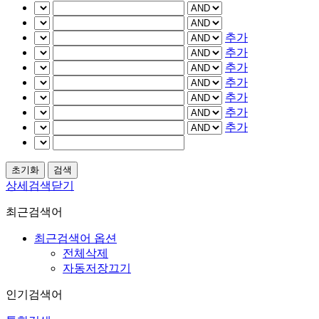
추가
추가
추가
추가
추가
추가
추가
상세검색닫기
최근검색어
최근검색어 옵션
전체삭제
자동저장끄기
인기검색어