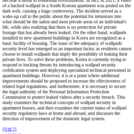
become a threat to residential environments. In fact, in 2021, a video
of a hacked wallpad in a South Korean apartment was posted on the
dark web, causing a huge controversy. The incident served as a
wake-up call to the public about the potential for intrusions into
what should be the safest and most private areas of an individual's
life, while also realizing that there is no protection for private
footage that has already been leaked. On the other hand, wallpads
installed in new apartment buildings in Korea are recognized as a
basic facility of housing. The issue of the adequacy of wallpads'
security level has emerged as an important factor, as residents cannot
choose to install wallpads that imply the possibility of leaking their
private lives. To solve these problems, Korea is currently trying to
respond to hacking threats by introducing a wallpad security
certification system and deploying specialized technical personnel in
apartment buildings. However, it is at a point where additional
improvements should be proposed to increase the effectiveness of
related legal regulations, and furthermore, it is necessary to secure
the legal authority of the Personal Information Protection
Commission to protect leaked videos after a security breach. This
study examines the technical concepts of wallpad security in
apartment houses, and then examines the current status of wallpad
security regulatory laws at home and abroad, and discusses the
direction of improvement of the domestic legal system.
더보기