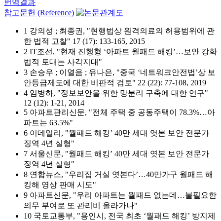
번역결과
참고문헌 (Reference)
1 강의성 ; 최종권, "현행법상 원격의료의 허용범위에 관
한 법적 고찰" 17 (17): 133-165, 2015
2 IT조선, "현재 진행형 ‘아파트 월패드 해킹’…보안 강화
법적 토대는 사각지대"
3 손승우 ; 이열음 ; 유나은, "중국 ‘네트워크안전법’상 보
안등급제도에 대한 비판적 검토" 22 (22): 77-108, 2019
4 임병하, "정보보안을 위한 망분리 구축에 대한 연구"
12 (12): 1-21, 2014
5 아파트관리신문, "전체 주택 중 공동주택이 78.3%…아
파트는 63.5%"
6 이데일리, "월패드 해킹’ 40만 세대 엿본 보안 전문가
징역 4년 실형"
7 서울신문, "월패드 해킹’ 40만 세대 엿본 보안 전문가
징역 4년 실형"
8 연합뉴스, "우리집 거실 엿본다’…40만가구 월패드 해
킹해 영상 판매 시도"
9 아파트신문, "우리 아파트는 월패드 없는데…불필요한
의무 부여로 또 관리비 올라가나"
10 국토교통부, "용인시, 전국 최초 ‘월패드 해킹’ 방지제