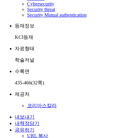
Cybersecurity
Security threat
Security Mutual authentication
등재정보
KCI등재
자료형태
학술저널
수록면
435-466(32쪽)
제공처
코리아스칼라
내보내기
내책장담기
공유하기
URL 복사