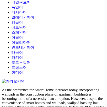
네덜란드어
독일어
러시아어
말레이시아어
벵골어
베트남어
스페인어
아랍어
이탈리아어
인도네시아어
태국어
터키어
포르투갈어
프랑스어
힌디어
As the preference for Smart Home increases today, incorporating
wallpads in the construction phase of apartment buildings is
becoming more of a necessity than an option. However, despite the
convenience of smart homes and wallpads, wallpad hacking has