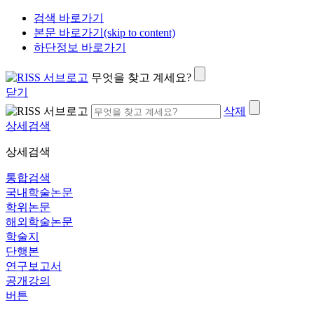
검색 바로가기
본문 바로가기(skip to content)
하단정보 바로가기
무엇을 찾고 계세요?
닫기
삭제
상세검색
상세검색
통합검색
국내학술논문
학위논문
해외학술논문
학술지
단행본
연구보고서
공개강의
버튼