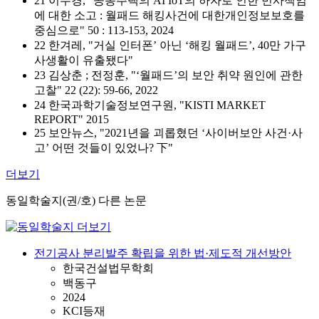
21 이수경, "공동주택의 AI IoT의 하자로 인한 민사책임
에 대한 소고 : 월패드 해킹사건에 대한개인정보보호를
중심으로" 50 : 113-153, 2024
22 한겨레, "거실 인터폰’ 아닌 ‘해킹 월패드’, 40만 가구
사생활이 유출됐다"
23 김상춘 ; 전정훈, "‘월패드’의 보안 취약 원인에 관한
고찰" 22 (22): 59-66, 2022
24 한국과학기술정보연구원, "KISTI MARKET
REPORT" 2015
25 보안뉴스, "2021년을 괴롭혔던 ‘사이버보안 사건·사
고’ 어떤 것들이 있었나? 下"
더보기
동일학술지(권/호) 다른 논문
전기공사 분리발주 확립을 위한 법·제도적 개선방안
한국건설법무학회
백동구
2024
KCI등재