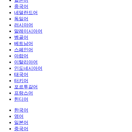
일본어
중국어
네덜란드어
독일어
러시아어
말레이시아어
벵골어
베트남어
스페인어
아랍어
이탈리아어
인도네시아어
태국어
터키어
포르투갈어
프랑스어
힌디어
한국어
영어
일본어
중국어