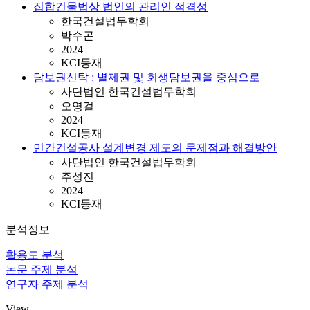
집합건물법상 법인의 관리인 적격성
한국건설법무학회
박수곤
2024
KCI등재
담보권신탁 : 별제권 및 회생담보권을 중심으로
사단법인 한국건설법무학회
오영걸
2024
KCI등재
민간건설공사 설계변경 제도의 문제점과 해결방안
사단법인 한국건설법무학회
주성진
2024
KCI등재
분석정보
활용도 분석
논문 주제 분석
연구자 주제 분석
View