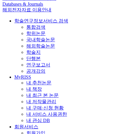
Databases & Journals
해외전자자료 이용안내
학술연구정보서비스 검색
통합검색
학위논문
국내학술논문
해외학술논문
학술지
단행본
연구보고서
공개강의
MyRISS
내 추천논문
내 책장
내 최근 본 논문
내 저작물관리
내 구매·신청 현황
내 서비스 사용권한
내 관심 DB
회원서비스
회원가입