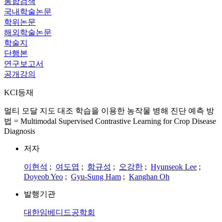
통합검색
국내학술논문
학위논문
해외학술논문
학술지
단행본
연구보고서
공개강의
KCI등재
멀티 모달 지도 대조 학습을 이용한 농작물 병해 진단 예측 방
법 = Multimodal Supervised Contrastive Learning for Crop Disease
Diagnosis
저자
이현석
;
여도엽
;
함규성
;
오강한
;
Hyunseok Lee
;
Doyeob Yeo
;
Gyu-Sung Ham
;
Kanghan Oh
발행기관
대한임베디드공학회