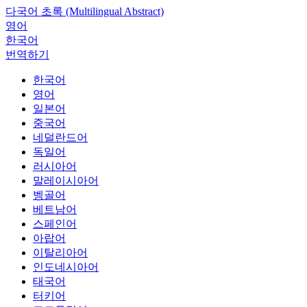
다국어 초록 (Multilingual Abstract)
영어
한국어
번역하기
한국어
영어
일본어
중국어
네덜란드어
독일어
러시아어
말레이시아어
벵골어
베트남어
스페인어
아랍어
이탈리아어
인도네시아어
태국어
터키어