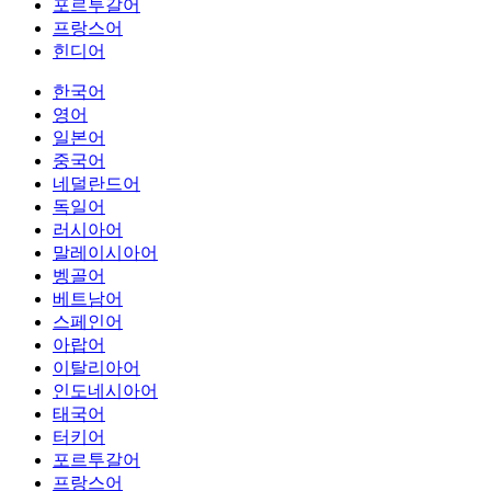
포르투갈어
프랑스어
힌디어
한국어
영어
일본어
중국어
네덜란드어
독일어
러시아어
말레이시아어
벵골어
베트남어
스페인어
아랍어
이탈리아어
인도네시아어
태국어
터키어
포르투갈어
프랑스어