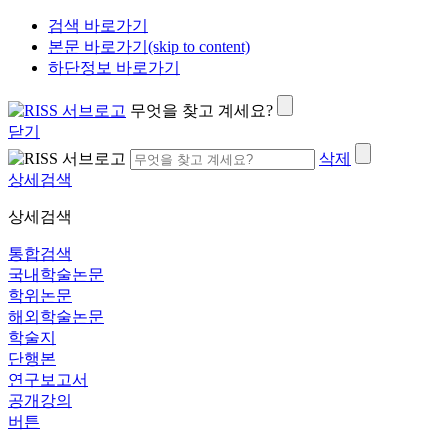
검색 바로가기
본문 바로가기(skip to content)
하단정보 바로가기
무엇을 찾고 계세요?
닫기
삭제
상세검색
상세검색
통합검색
국내학술논문
학위논문
해외학술논문
학술지
단행본
연구보고서
공개강의
버튼