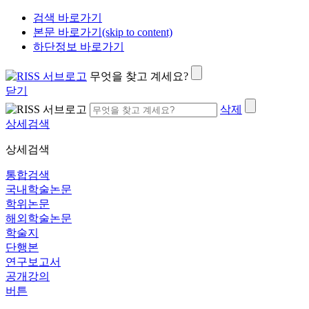
검색 바로가기
본문 바로가기(skip to content)
하단정보 바로가기
무엇을 찾고 계세요?
닫기
삭제
상세검색
상세검색
통합검색
국내학술논문
학위논문
해외학술논문
학술지
단행본
연구보고서
공개강의
버튼