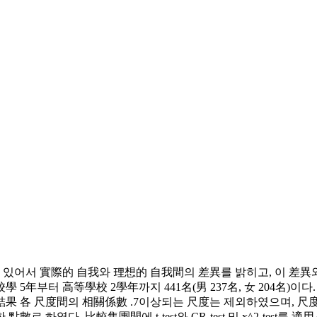
 있어서 實際的 自我와 理想的 自我間의 差異를 밝히고, 이 差
等學校 2學年까지 441名(男 237名, 女 204名)이다. 測定道具는 Bi
果 各 尺度間의 相關係數 .7이상되는 尺度는 제외하였으며, 尺度
하였다. 比較集團間에 t-test와 CR-test 및 x^2-test를 