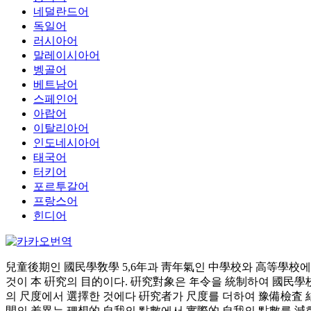
네덜란드어
독일어
러시아어
말레이시아어
벵골어
베트남어
스페인어
아랍어
이탈리아어
인도네시아어
태국어
터키어
포르투갈어
프랑스어
힌디어
兒童後期인 國民學敎學 5,6年과 靑年氣인 中學校와 高等學校에
것이 本 硏究의 目的이다. 硏究對象은 年令을 統制하여 國民學校學 5年부터 高
의 尺度에서 選擇한 것에다 硏究者가 尺度를 더하여 豫備檢査 結
間의 差異는 理想的 自我의 點數에서 實際的 自我의 點數를 減한 點數로 