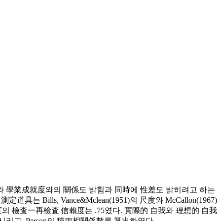
異와 學業成就度와의 關係도 밝힘과 同時에 性差도 밝히려고 하는
lls, Vance&Mclean(1951)의 尺度와 McCallon(1967)
의 檢査一再檢査 信賴度는 .75였다. 實際的 自我와 理想的 自我
適用시키고, Person의 積率相關係數를 算出하였다.