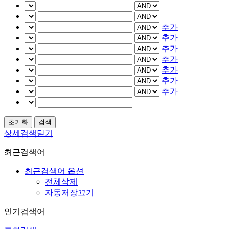
추가
추가
추가
추가
추가
추가
추가
상세검색닫기
최근검색어
최근검색어 옵션
전체삭제
자동저장끄기
인기검색어