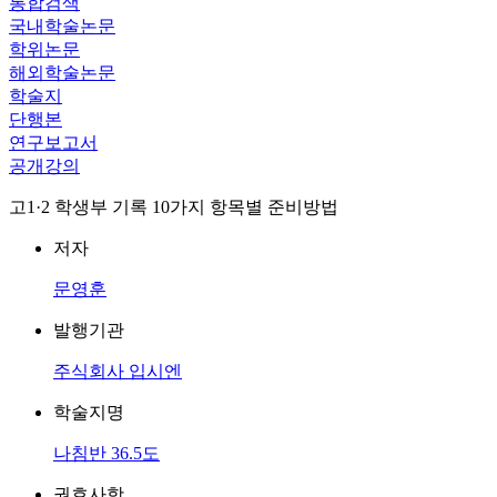
통합검색
국내학술논문
학위논문
해외학술논문
학술지
단행본
연구보고서
공개강의
고1·2 학생부 기록 10가지 항목별 준비방법
저자
문영훈
발행기관
주식회사 입시엔
학술지명
나침반 36.5도
권호사항