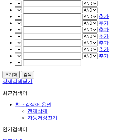
추가
추가
추가
추가
추가
추가
추가
상세검색닫기
최근검색어
최근검색어 옵션
전체삭제
자동저장끄기
인기검색어