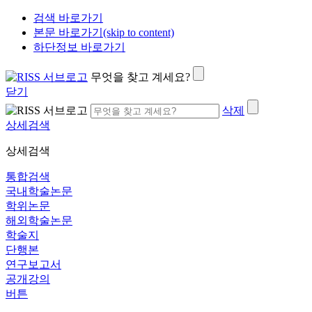
검색 바로가기
본문 바로가기(skip to content)
하단정보 바로가기
무엇을 찾고 계세요?
닫기
삭제
상세검색
상세검색
통합검색
국내학술논문
학위논문
해외학술논문
학술지
단행본
연구보고서
공개강의
버튼