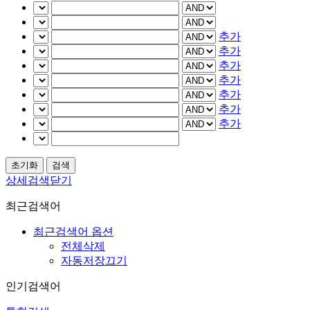
추가
추가
추가
추가
추가
추가
추가
상세검색닫기
최근검색어
최근검색어 옵션
전체삭제
자동저장끄기
인기검색어