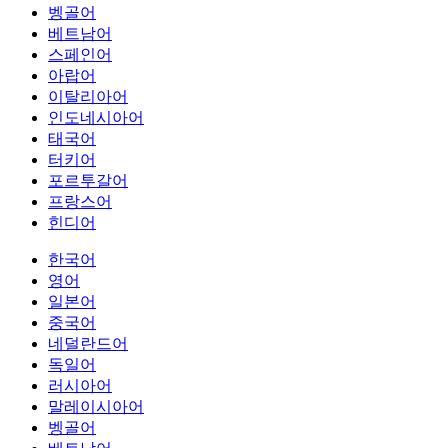
벵골어
베트남어
스페인어
아랍어
이탈리아어
인도네시아어
태국어
터키어
포르투갈어
프랑스어
힌디어
한국어
영어
일본어
중국어
네덜란드어
독일어
러시아어
말레이시아어
벵골어