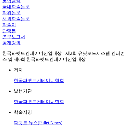
통합검색
국내학술논문
학위논문
해외학술논문
학술지
단행본
연구보고서
공개강의
한국파렛트컨테이너산업대상 - 제2회 유닛로드시스템 컨퍼런
스 및 제6회 한국파렛트컨테이너산업대상
저자
한국파렛트컨테이너협회
발행기관
한국파렛트컨테이너협회
학술지명
파렛트 뉴스(Pallet News)