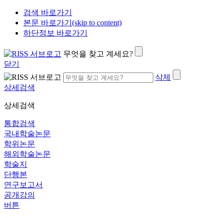
검색 바로가기
본문 바로가기(skip to content)
하단정보 바로가기
무엇을 찾고 계세요?
닫기
삭제
상세검색
상세검색
통합검색
국내학술논문
학위논문
해외학술논문
학술지
단행본
연구보고서
공개강의
버튼