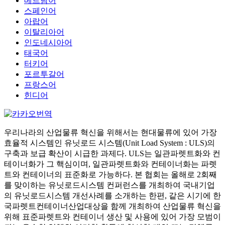
베트남어
스페인어
아랍어
이탈리아어
인도네시아어
태국어
터키어
포르투갈어
프랑스어
힌디어
우리나라의 산업물류 혁신을 위해서는 현대물류에 있어 가장
효율적 시스템인 유닛로드 시스템(Unit Load System : ULS)의
구축과 보급 확산이 시급한 과제다. ULS는 일관파렛트화와 컨
테이너화가 그 핵심이며, 일관파렛트화와 컨테이너화는 파렛
트와 컨테이너의 표준화로 가능하다. 본 협회는 올해로 2회째
를 맞이하는 유닛로드시스템 컨퍼런스를 개최하여 국내기업
의 유닛로드시스템 개선사례를 소개하는 한편, 같은 시기에 한
국파렛트컨테이너산업대상을 함께 개최하여 산업물류 혁신을
위해 표준파렛트와 컨테이너 생산 및 사용에 있어 가장 모범이