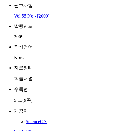
권호사항
Vol.55 No.- [2009]
발행연도
2009
작성언어
Korean
자료형태
학술저널
수록면
5-13(9쪽)
제공처
ScienceON