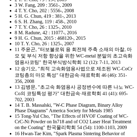
3 W. Fang, 209 : 3561-, 2009
4 T. Y. Cho, 202 : 5556-, 2008
5 H. G. Chun, 419 : 381-, 2013
6 S. H. Zhang, 119 : 458-, 2010
7 T. Y. Cho, 26 : 1325-, 2010
8 M. Radune, 42 : 11077-, 2016
9 H. G. Chun, 2015 : 468120-, 2015
10 T. Y. Cho, 26 : 1325-, 2007
11 주윤곤, "터보불로워 용 회전체 주축 소재의 마찰, 마
모 및 부식 저항 향상을 위한 WC-metal 분말의 초고속화
염용사코팅" 한국부식방식학회 12 (12): 7-11, 2013
12 송기오, "최적 고속화염용사법으로 제조된 WC-CoCr
코팅층의 마모 특성" 대한금속·재료학회 46 (46): 351-
356, 2008
13 김병문, "초고속 화염용사 공정변수에 따른 나노 WC-
Co의 코팅특성 평가" 대한금속·재료학회 41 (41): 695-
702, 2003
14 T. B. Massalski, "W-C Phase Diagram, Binary Alloy
Phase Diagrams" America Society for Metals 1985
15 Tong-Yul Cho, "The Effects of HVOF Coating of WC-
CrC-Ni Powder on In718 and of CO2 Laser Heat Treatment
on the Coating" 한국물리학회 54 (54): 1100-1103, 2009
16 Hwan-Tae Kim, "Spark Plasma Sintering Behavior of