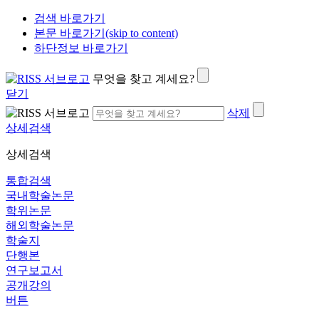
검색 바로가기
본문 바로가기(skip to content)
하단정보 바로가기
무엇을 찾고 계세요?
닫기
삭제
상세검색
상세검색
통합검색
국내학술논문
학위논문
해외학술논문
학술지
단행본
연구보고서
공개강의
버튼