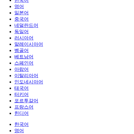
한국어
영어
일본어
중국어
네덜란드어
독일어
러시아어
말레이시아어
벵골어
베트남어
스페인어
아랍어
이탈리아어
인도네시아어
태국어
터키어
포르투갈어
프랑스어
힌디어
한국어
영어