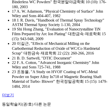
Binderless WC Powders" 한국분말야금학회 10 (10): 176-
180, 2003
17 A. W. Adamson, "Physical Chemistry of Surface" John
Wiley and Sons 404-407, 1982
18 J. R. Davis, "Handbook of Thermal Spray Technology"
ASTM Thermal Spray Society 1-130, 2004
19 Shi Hong Zhang, "Evaluation of Nanocrystalline TiN
Films Prepared by Arc Ion Plating" 대한금속·재료학회 15
(15): 943-948, 2009
20 이길근, "Effects of Mechanical Milling on the
Carbothermal Reduction of Oxide of WC/Co Hardmetal
Scrap" 대한금속·재료학회 22 (22): 260-266, 2016
21 B. D. Sartwell, "DTIC Document"
22 F. A. Cotton, "Advanced Inorganic Chemistry" John
Wiley and Sons 725-741, 1988
23 조동율, "A Study on HVOF Coating of WC-Metal
Powder on Super Alloy In718 of Magnetic Bearing Shaft
Material of Turbo- Blower" 한국정밀공학회 15 (15): 1479-
1484, 2014
더보기
동일학술지(권/호) 다른 논문