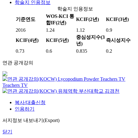
학술지 인용정보
학술지 인용정보
WOS-KCI 통
기준연도
KCIF(2년)
KCIF(3년)
합IF(2년)
2016
1.24
1.12
0.9
중심성지수(3
KCIF(4년)
KCIF(5년)
즉시성지수
년)
0.73
0.6
0.835
0.2
연관 공개강의
Lycopodium Powder
Teachers TV
Teachers TV
유체역학
부산대학교
김경천
복사/대출신청
인용하기
서지정보 내보내기(Export)
닫기