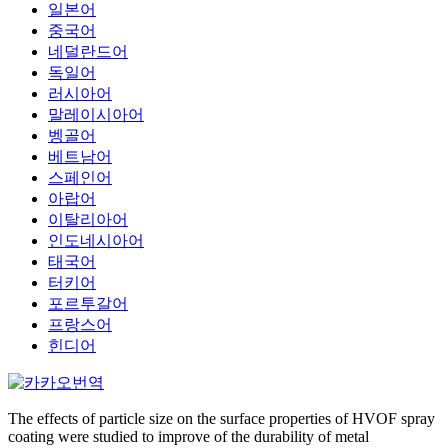
일본어
중국어
네덜란드어
독일어
러시아어
말레이시아어
벵골어
베트남어
스페인어
아랍어
이탈리아어
인도네시아어
태국어
터키어
포르투갈어
프랑스어
힌디어
The effects of particle size on the surface properties of HVOF spray
coating were studied to improve of the durability of metal