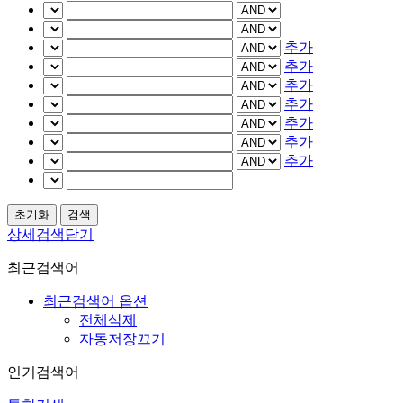
추가
추가
추가
추가
추가
추가
추가
상세검색닫기
최근검색어
최근검색어 옵션
전체삭제
자동저장끄기
인기검색어