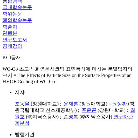
통합검색
국내학술논문
학위논문
해외학술논문
학술지
단행본
연구보고서
공개강의
KCI등재
WC-Co 초고속 화염용사코팅 표면특성에 미치는 분말입자의
크기 = The Effects of Particle Size on the Surface Properties of an
HVOF Coating of WC-Co
저자
조동율
(창원대학교) ;
윤재홍
(창원대학교) ;
윤상환
(창
원국립대학교 신소재공학부) ;
주윤곤
(창원대학교) ;
최
원호
(㈜지닉스용사) ;
손영복
(㈜지닉스용사)
연구자관
계분석
발행기관