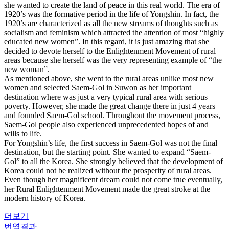
she wanted to create the land of peace in this real world. The era of
1920’s was the formative period in the life of Yongshin. In fact, the
1920’s are characterized as all the new streams of thoughts such as
socialism and feminism which attracted the attention of most “highly
educated new women”. In this regard, it is just amazing that she
decided to devote herself to the Enlightenment Movement of rural
areas because she herself was the very representing example of “the
new woman”.
As mentioned above, she went to the rural areas unlike most new
women and selected Saem-Gol in Suwon as her important
destination where was just a very typical rural area with serious
poverty. However, she made the great change there in just 4 years
and founded Saem-Gol school. Throughout the movement process,
Saem-Gol people also experienced unprecedented hopes of and
wills to life.
For Yongshin’s life, the first success in Saem-Gol was not the final
destination, but the starting point. She wanted to expand “Saem-
Gol” to all the Korea. She strongly believed that the development of
Korea could not be realized without the prosperity of rural areas.
Even though her magnificent dream could not come true eventually,
her Rural Enlightenment Movement made the great stroke at the
modern history of Korea.
더보기
번역결과