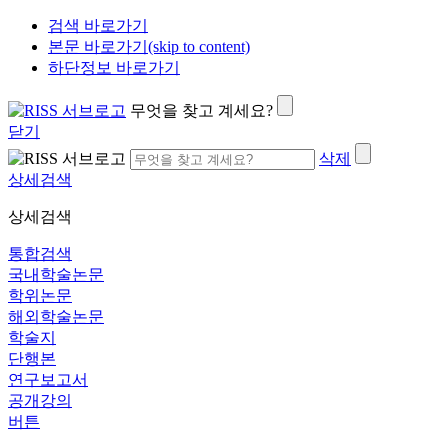
검색 바로가기
본문 바로가기(skip to content)
하단정보 바로가기
무엇을 찾고 계세요?
닫기
삭제
상세검색
상세검색
통합검색
국내학술논문
학위논문
해외학술논문
학술지
단행본
연구보고서
공개강의
버튼