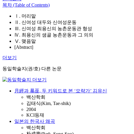
목차 (Table of Contents)
Ⅰ. 머리말
Ⅱ. 신여성 대두와 신여성운동
Ⅲ. 신여성 최용신의 농촌운동관 형성
Ⅳ. 최용신의 샘골 농촌운동과 그 의의
Ⅴ. 맺음말
[Abstract]
더보기
동일학술지(권/호) 다른 논문
月經과 暴巫, 두 키워드로 본 ‘모략가’ 김유신
백산학회
김태식(Kim, Tae-shik)
2004
KCI등재
일본의 한국사 왜곡
백산학회
朴成壽(Park, Sung-Soo)