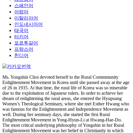
스페인어
아랍어
이탈리아어
인도네시아어
태국어
터키어
포르투갈어
프랑스어
힌디어
Ms. Yongshin Choi devoted herself to the Rural Commmunity
Enlightenment Movement in Korea until she passed away at the age
of 26 in 1935. At that time, the rural life of Korea was so miserable
due to the exploitation of Japanese rulers. In order to achieve her
dream of enlightening the rural areas, she entered the Hyupsung
Women’s Theological Seminary, where she met Esther Hwang who
was famous for the Enlightenment and Independence Movement as
well. During her seminary days, she started the first Rural
Enlightenment Movement in Yong-Hyun-Li at Hwang-Hae-Do.
The most critical underlying philosophy of Yongshin in her Rural
Enlightenment Movement was her belief in Christianity in which