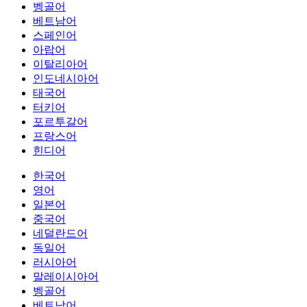
벵골어
베트남어
스페인어
아랍어
이탈리아어
인도네시아어
태국어
터키어
포르투갈어
프랑스어
힌디어
한국어
영어
일본어
중국어
네덜란드어
독일어
러시아어
말레이시아어
벵골어
베트남어