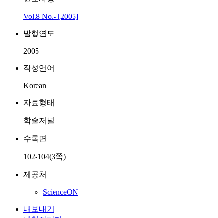
Vol.8 No.- [2005]
발행연도
2005
작성언어
Korean
자료형태
학술저널
수록면
102-104(3쪽)
제공처
ScienceON
내보내기