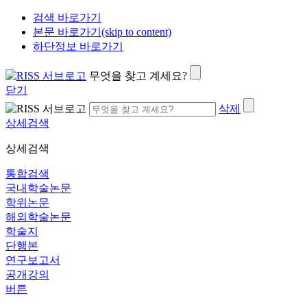
검색 바로가기
본문 바로가기(skip to content)
하단정보 바로가기
무엇을 찾고 계세요?
닫기
삭제
상세검색
상세검색
통합검색
국내학술논문
학위논문
해외학술논문
학술지
단행본
연구보고서
공개강의
버튼