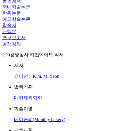
통합검색
국내학술논문
학위논문
해외학술논문
학술지
단행본
연구보고서
공개강의
(주)광명상사 키친에이드 믹서
저자
김미선
;
Kim, Mi-Seon
발행기관
대한제과협회
학술지명
베이커리(Monthly bakery)
권호사항