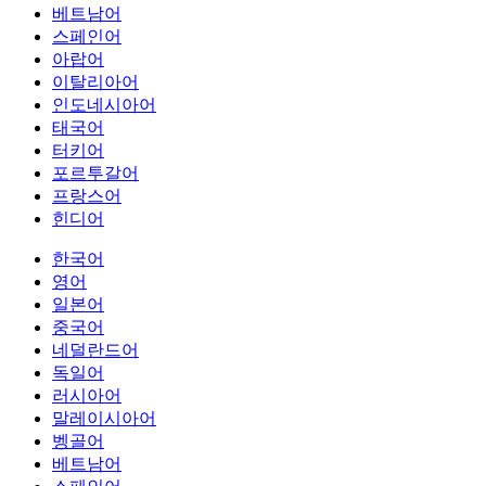
베트남어
스페인어
아랍어
이탈리아어
인도네시아어
태국어
터키어
포르투갈어
프랑스어
힌디어
한국어
영어
일본어
중국어
네덜란드어
독일어
러시아어
말레이시아어
벵골어
베트남어