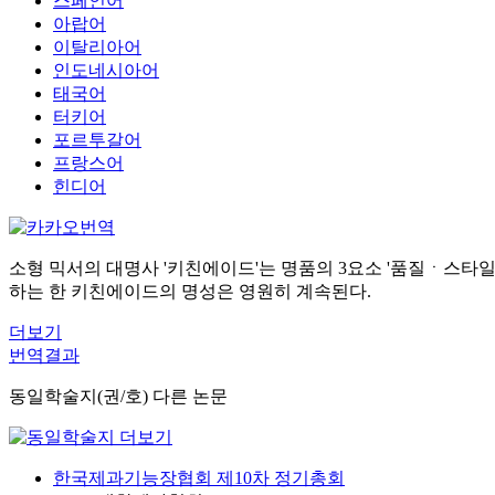
스페인어
아랍어
이탈리아어
인도네시아어
태국어
터키어
포르투갈어
프랑스어
힌디어
소형 믹서의 대명사 '키친에이드'는 명품의 3요소 '품질ㆍ스타일
하는 한 키친에이드의 명성은 영원히 계속된다.
더보기
번역결과
동일학술지(권/호) 다른 논문
한국제과기능장협회 제10차 정기총회