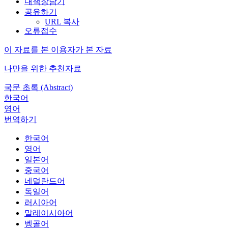
내책장담기
공유하기
URL 복사
오류접수
이 자료를 본 이용자가 본 자료
나만을 위한 추천자료
국문 초록 (Abstract)
한국어
영어
번역하기
한국어
영어
일본어
중국어
네덜란드어
독일어
러시아어
말레이시아어
벵골어