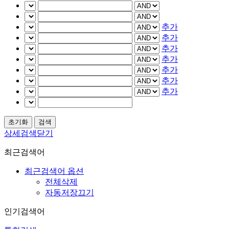
추가
추가
추가
추가
추가
추가
추가
상세검색닫기
최근검색어
최근검색어 옵션
전체삭제
자동저장끄기
인기검색어