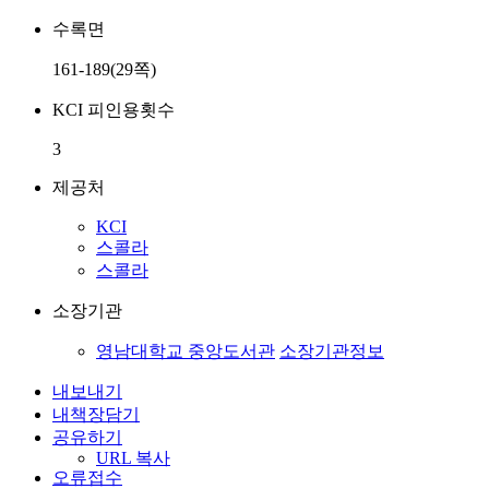
수록면
161-189(29쪽)
KCI 피인용횟수
3
제공처
KCI
스콜라
스콜라
소장기관
영남대학교 중앙도서관
소장기관정보
내보내기
내책장담기
공유하기
URL 복사
오류접수