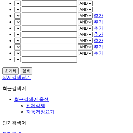
추가
추가
추가
추가
추가
추가
추가
상세검색닫기
최근검색어
최근검색어 옵션
전체삭제
자동저장끄기
인기검색어