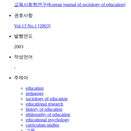
교육사회학연구(Korean journal of sociology of education)
권호사항
Vol.13 No.1 [2003]
발행연도
2003
작성언어
-
주제어
education
pedagogy
sociology of education
educational research
history of education
philosophy of education
educational psychology
curriculum studies
교육