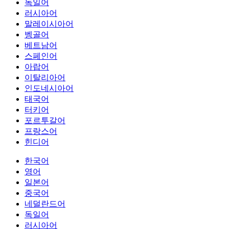
독일어
러시아어
말레이시아어
벵골어
베트남어
스페인어
아랍어
이탈리아어
인도네시아어
태국어
터키어
포르투갈어
프랑스어
힌디어
한국어
영어
일본어
중국어
네덜란드어
독일어
러시아어