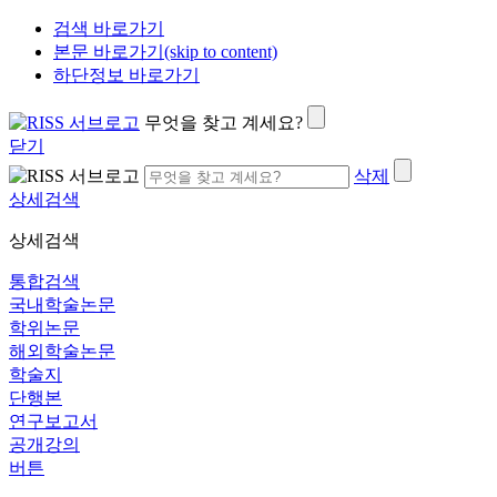
검색 바로가기
본문 바로가기(skip to content)
하단정보 바로가기
무엇을 찾고 계세요?
닫기
삭제
상세검색
상세검색
통합검색
국내학술논문
학위논문
해외학술논문
학술지
단행본
연구보고서
공개강의
버튼