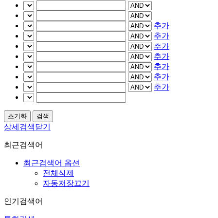
추가
추가
추가
추가
추가
추가
추가
상세검색닫기
최근검색어
최근검색어 옵션
전체삭제
자동저장끄기
인기검색어