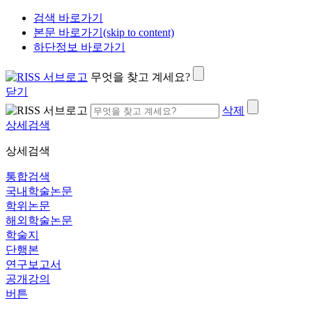
검색 바로가기
본문 바로가기(skip to content)
하단정보 바로가기
무엇을 찾고 계세요?
닫기
삭제
상세검색
상세검색
통합검색
국내학술논문
학위논문
해외학술논문
학술지
단행본
연구보고서
공개강의
버튼