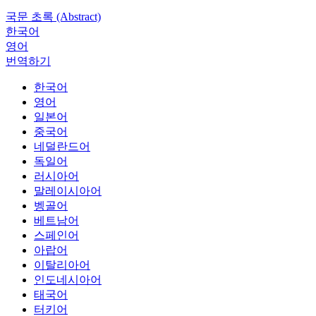
국문 초록 (Abstract)
한국어
영어
번역하기
한국어
영어
일본어
중국어
네덜란드어
독일어
러시아어
말레이시아어
벵골어
베트남어
스페인어
아랍어
이탈리아어
인도네시아어
태국어
터키어