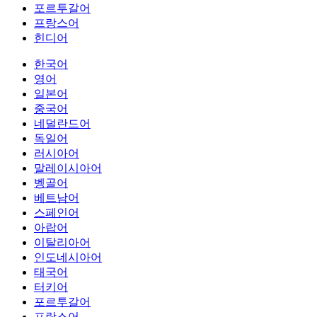
포르투갈어
프랑스어
힌디어
한국어
영어
일본어
중국어
네덜란드어
독일어
러시아어
말레이시아어
벵골어
베트남어
스페인어
아랍어
이탈리아어
인도네시아어
태국어
터키어
포르투갈어
프랑스어