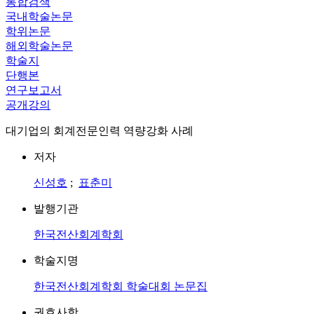
통합검색
국내학술논문
학위논문
해외학술논문
학술지
단행본
연구보고서
공개강의
대기업의 회계전문인력 역량강화 사례
저자
신성호
;
표춘미
발행기관
한국전산회계학회
학술지명
한국전산회계학회 학술대회 논문집
권호사항