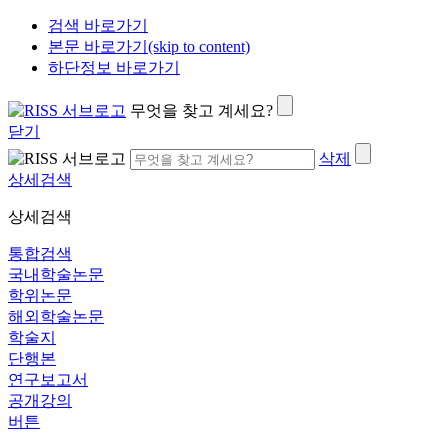
검색 바로가기
본문 바로가기(skip to content)
하단정보 바로가기
무엇을 찾고 계세요?
닫기
삭제
상세검색
상세검색
통합검색
국내학술논문
학위논문
해외학술논문
학술지
단행본
연구보고서
공개강의
버튼