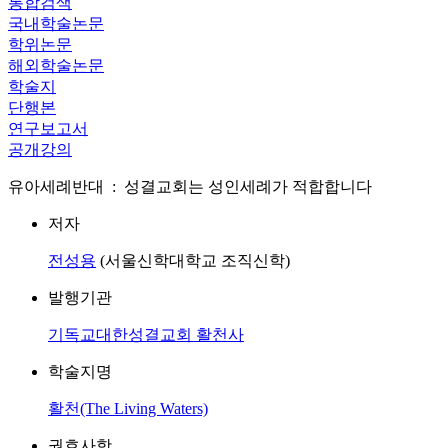
통합검색
국내학술논문
학위논문
해외학술논문
학술지
단행본
연구보고서
공개강의
유아세례반대 : 성결교회는 성인세례가 적합합니다
저자
전성용
(서울신학대학교 조직신학)
발행기관
기독교대한성결교회 활천사
학술지명
활천(The Living Waters)
권호사항