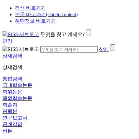
검색 바로가기
본문 바로가기(skip to content)
하단정보 바로가기
무엇을 찾고 계세요?
닫기
삭제
상세검색
상세검색
통합검색
국내학술논문
학위논문
해외학술논문
학술지
단행본
연구보고서
공개강의
버튼