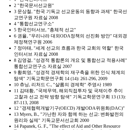
2 "한국문서선교원"
3 문상철, "한국 기독교 선교운동의 동향과 과제" 한국선
교연구원 자료실 2008
4 "통합선교연구소"
5 한국인터서브, "총체적 선교"
6 권율, "우리나라 대외ODA정책의 선진화 방안" 대외경
제정책연구원 2006
7 정마태, "세계 선교의 흐름과 한국 교회의 역할" 한국
인터서브 자료실 2008
8 김영걸, "성경적 통합론의 개요 및 통합선교 적용사례"
통합선교연구소 자료실 2007
9 황희영, "성경적 경제학의 재구축을 위한 인식 체계의
탐색" 기독교학문연구회 14 (14): 261-296, 2009
10 츄닝, 리처드 C., "샬롬의 경제학" 주영사 1989
11 김태황, "국제무역, 해외직접투자 및 국제이주 추이
고찰과 선교 전략 방향 탐색" 기독교학문연구회 13 (13):
87-113, 2008
12 "경제협력개발기구(OECD) 개발ODA위원회(DAC)"
13 Myers, B., "가난한 자와 함께 하는 선교: 변화발전의
원리와 실제" 기독교문서선교회 2000
14 Papanek, G. F., "The effect of Aid and Other Resource