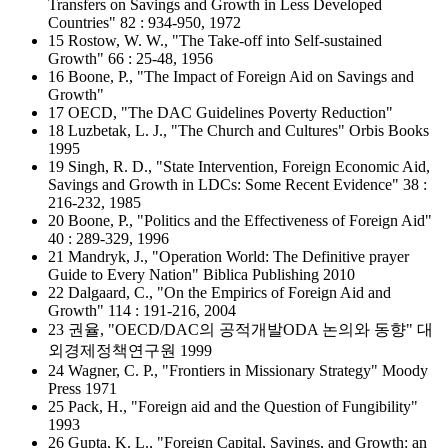
Transfers on Savings and Growth in Less Developed
Countries" 82 : 934-950, 1972
15 Rostow, W. W., "The Take-off into Self-sustained
Growth" 66 : 25-48, 1956
16 Boone, P., "The Impact of Foreign Aid on Savings and
Growth"
17 OECD, "The DAC Guidelines Poverty Reduction"
18 Luzbetak, L. J., "The Church and Cultures" Orbis Books
1995
19 Singh, R. D., "State Intervention, Foreign Economic Aid,
Savings and Growth in LDCs: Some Recent Evidence" 38 :
216-232, 1985
20 Boone, P., "Politics and the Effectiveness of Foreign Aid"
40 : 289-329, 1996
21 Mandryk, J., "Operation World: The Definitive prayer
Guide to Every Nation" Biblica Publishing 2010
22 Dalgaard, C., "On the Empirics of Foreign Aid and
Growth" 114 : 191-216, 2004
23 권율, "OECD/DAC의 공적개발ODA 논의와 동향" 대
외경제정책연구원 1999
24 Wagner, C. P., "Frontiers in Missionary Strategy" Moody
Press 1971
25 Pack, H., "Foreign aid and the Question of Fungibility"
1993
26 Gupta, K. L., "Foreign Capital, Savings, and Growth: an