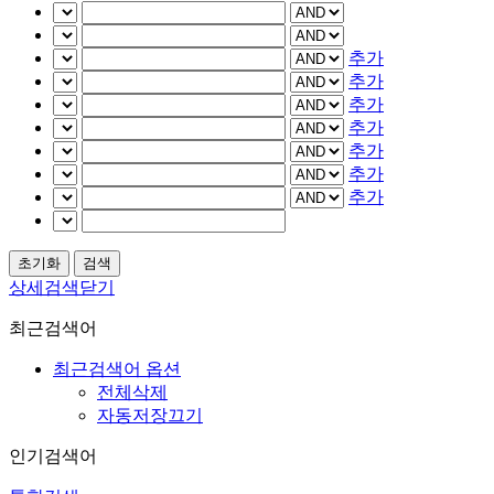
추가
추가
추가
추가
추가
추가
추가
상세검색닫기
최근검색어
최근검색어 옵션
전체삭제
자동저장끄기
인기검색어