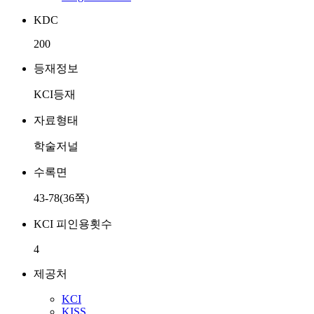
KDC
200
등재정보
KCI등재
자료형태
학술저널
수록면
43-78(36쪽)
KCI 피인용횟수
4
제공처
KCI
KISS