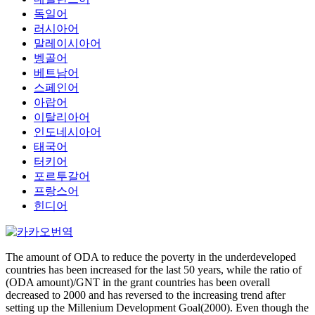
독일어
러시아어
말레이시아어
벵골어
베트남어
스페인어
아랍어
이탈리아어
인도네시아어
태국어
터키어
포르투갈어
프랑스어
힌디어
The amount of ODA to reduce the poverty in the underdeveloped
countries has been increased for the last 50 years, while the ratio of
(ODA amount)/GNT in the grant countries has been overall
decreased to 2000 and has reversed to the increasing trend after
setting up the Millenium Development Goal(2000). Even though the