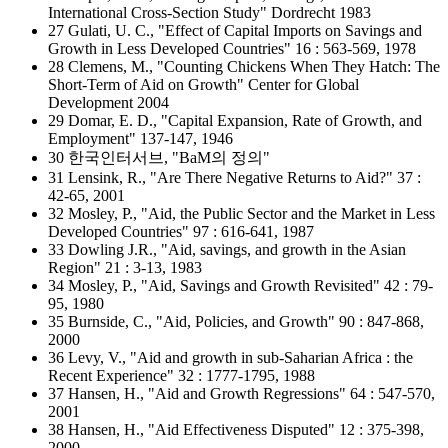
International Cross-Section Study" Dordrecht 1983
27 Gulati, U. C., "Effect of Capital Imports on Savings and
Growth in Less Developed Countries" 16 : 563-569, 1978
28 Clemens, M., "Counting Chickens When They Hatch: The
Short-Term of Aid on Growth" Center for Global
Development 2004
29 Domar, E. D., "Capital Expansion, Rate of Growth, and
Employment" 137-147, 1946
30 한국인터서브, "BaM의 정의"
31 Lensink, R., "Are There Negative Returns to Aid?" 37 :
42-65, 2001
32 Mosley, P., "Aid, the Public Sector and the Market in Less
Developed Countries" 97 : 616-641, 1987
33 Dowling J.R., "Aid, savings, and growth in the Asian
Region" 21 : 3-13, 1983
34 Mosley, P., "Aid, Savings and Growth Revisited" 42 : 79-
95, 1980
35 Burnside, C., "Aid, Policies, and Growth" 90 : 847-868,
2000
36 Levy, V., "Aid and growth in sub-Saharian Africa : the
Recent Experience" 32 : 1777-1795, 1988
37 Hansen, H., "Aid and Growth Regressions" 64 : 547-570,
2001
38 Hansen, H., "Aid Effectiveness Disputed" 12 : 375-398,
2000