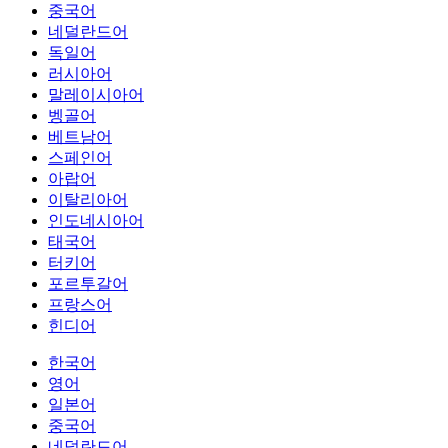
중국어
네덜란드어
독일어
러시아어
말레이시아어
벵골어
베트남어
스페인어
아랍어
이탈리아어
인도네시아어
태국어
터키어
포르투갈어
프랑스어
힌디어
한국어
영어
일본어
중국어
네덜란드어