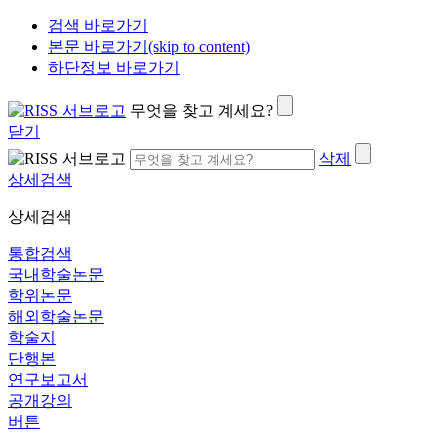
검색 바로가기
본문 바로가기(skip to content)
하단정보 바로가기
무엇을 찾고 계세요?
닫기
삭제
상세검색
상세검색
통합검색
국내학술논문
학위논문
해외학술논문
학술지
단행본
연구보고서
공개강의
버튼