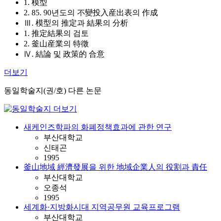
1. 模型
2. 85. 90년도의 不變投入産出表의 作成
Ⅲ. 模型의 推定과 結果의 分析
1. 推定結果의 검토
2. 釜山産業의 特徵
Ⅳ. 結論 및 政策的 合意
더보기
동일학술지(권/호) 다른 논문
새케인즈학파의 화폐정책효과에 관한 연구
부산대학교
신태곤
1995
釜山地域 經濟發展을 위한 地域企業人의 役割과 責任
부산대학교
오종석
1995
세계화·지방화시대 지역공무원 교육프로그램
부산대학교