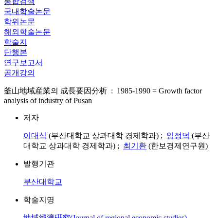
통합검색
국내학술논문
학위논문
해외학술논문
학술지
단행본
연구보고서
공개강의
釜山地域産業의 成長要因分析 : 1985-1990 = Growth factor
analysis of industry of Pusan
저자
이대식
(부산대학교 상과대학 경제학과) ;
임정덕
(부산
대학교 상과대학 경제학과) ;
최기환
(한보경제연구원)
발행기관
부산대학교
학술지명
地域經濟硏究(Journal of regional economic studies)