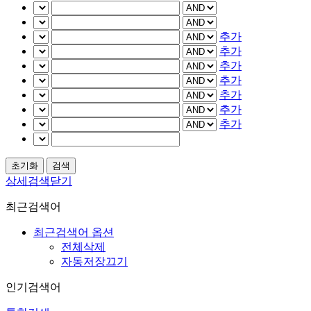
추가
추가
추가
추가
추가
추가
추가
상세검색닫기
최근검색어
최근검색어 옵션
전체삭제
자동저장끄기
인기검색어