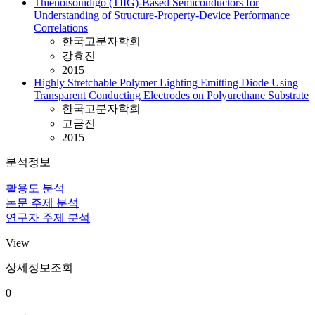
Thienoisoindigo (TIIG)-Based Semiconductors for
Understanding of Structure-Property-Device Performance
Correlations
한국고분자학회
강효진
2015
Highly Stretchable Polymer Lighting Emitting Diode Using
Transparent Conducting Electrodes on Polyurethane Substrate
한국고분자학회
고금진
2015
분석정보
활용도 분석
논문 주제 분석
연구자 주제 분석
View
상세정보조회
0