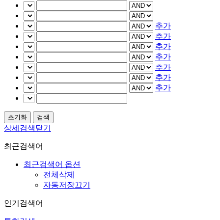
추가
추가
추가
추가
추가
추가
추가
상세검색닫기
최근검색어
최근검색어 옵션
전체삭제
자동저장끄기
인기검색어