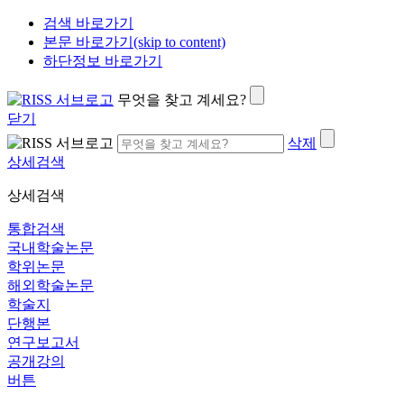
검색 바로가기
본문 바로가기(skip to content)
하단정보 바로가기
무엇을 찾고 계세요?
닫기
삭제
상세검색
상세검색
통합검색
국내학술논문
학위논문
해외학술논문
학술지
단행본
연구보고서
공개강의
버튼