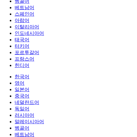
벵골어
베트남어
스페인어
아랍어
이탈리아어
인도네시아어
태국어
터키어
포르투갈어
프랑스어
힌디어
한국어
영어
일본어
중국어
네덜란드어
독일어
러시아어
말레이시아어
벵골어
베트남어