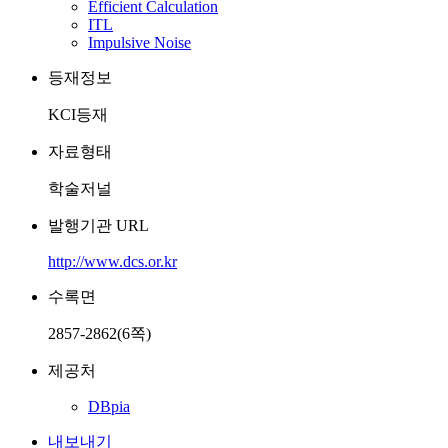
Efficient Calculation
ITL
Impulsive Noise
등재정보
KCI등재
자료형태
학술저널
발행기관 URL
http://www.dcs.or.kr
수록면
2857-2862(6쪽)
제공처
DBpia
내보내기