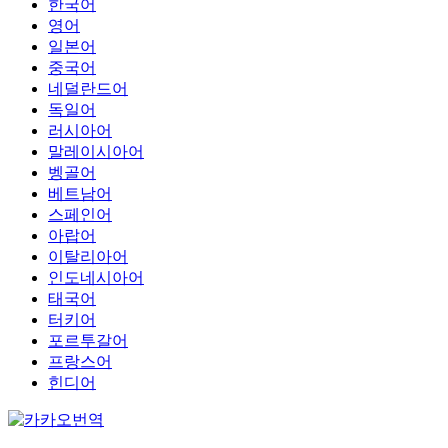
한국어
영어
일본어
중국어
네덜란드어
독일어
러시아어
말레이시아어
벵골어
베트남어
스페인어
아랍어
이탈리아어
인도네시아어
태국어
터키어
포르투갈어
프랑스어
힌디어