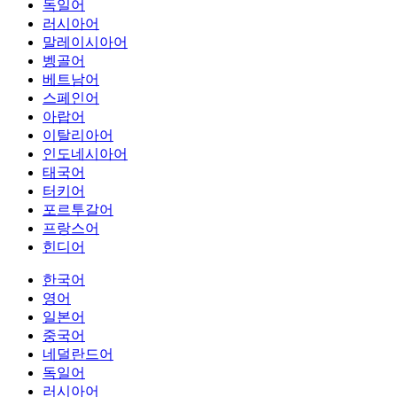
독일어
러시아어
말레이시아어
벵골어
베트남어
스페인어
아랍어
이탈리아어
인도네시아어
태국어
터키어
포르투갈어
프랑스어
힌디어
한국어
영어
일본어
중국어
네덜란드어
독일어
러시아어