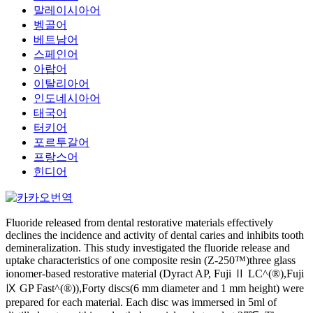
말레이시아어
벵골어
베트남어
스페인어
아랍어
이탈리아어
인도네시아어
태국어
터키어
포르투갈어
프랑스어
힌디어
Fluoride released from dental restorative materials effectively
declines the incidence and activity of dental caries and inhibits tooth
demineralization. This study investigated the fluoride release and
uptake characteristics of one composite resin (Z-250™)three glass
ionomer-based restorative material (Dyract AP, Fuji Ⅱ LC^(®),Fuji
Ⅸ GP Fast^(®)),Forty discs(6 mm diameter and 1 mm height) were
prepared for each material. Each disc was immersed in 5ml of