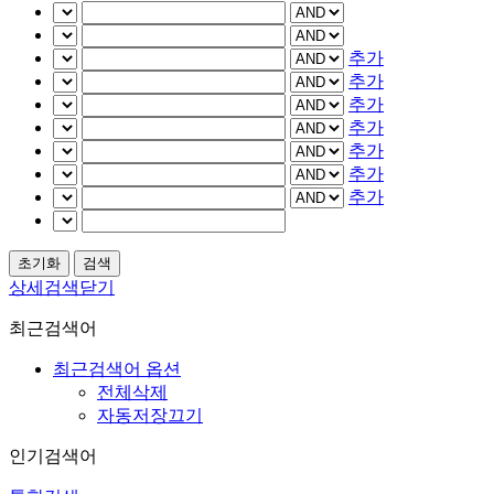
추가
추가
추가
추가
추가
추가
추가
상세검색닫기
최근검색어
최근검색어 옵션
전체삭제
자동저장끄기
인기검색어