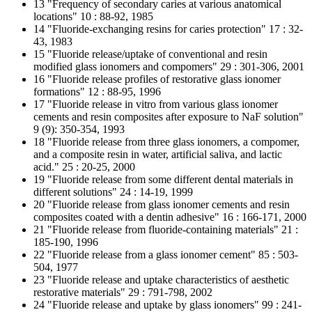
13 "Frequency of secondary caries at various anatomical
locations" 10 : 88-92, 1985
14 "Fluoride-exchanging resins for caries protection" 17 : 32-
43, 1983
15 "Fluoride release/uptake of conventional and resin
modified glass ionomers and compomers" 29 : 301-306, 2001
16 "Fluoride release profiles of restorative glass ionomer
formations" 12 : 88-95, 1996
17 "Fluoride release in vitro from various glass ionomer
cements and resin composites after exposure to NaF solution"
9 (9): 350-354, 1993
18 "Fluoride release from three glass ionomers, a compomer,
and a composite resin in water, artificial saliva, and lactic
acid." 25 : 20-25, 2000
19 "Fluoride release from some different dental materials in
different solutions" 24 : 14-19, 1999
20 "Fluoride release from glass ionomer cements and resin
composites coated with a dentin adhesive" 16 : 166-171, 2000
21 "Fluoride release from fluoride-containing materials" 21 :
185-190, 1996
22 "Fluoride release from a glass ionomer cement" 85 : 503-
504, 1977
23 "Fluoride release and uptake characteristics of aesthetic
restorative materials" 29 : 791-798, 2002
24 "Fluoride release and uptake by glass ionomers" 99 : 241-