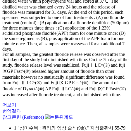
distilled water within polyethylene vial and stored at 37℃. The
distilled water was changed every 24 hours and the release of
fluoride was measured for 31 days. At the end of this period. each
specimen was subjected to one of four treatments : (A) no fluoride
treatment (control) : (B) application of a fluoride dentifrice (500ppm)
for three minutes three times : (C) application of the 1.23%
acidulated phosphate fluoride(APF) foam for one minute once: (D)
the same regimen as (B), plus application of the APF foam for one
minute once. Then, all samples were reassessed for an additional 7
days.
For all samples, the greatest fluoride release was observed after the
first day of the study but diminished with time. On the 7th day of the
study. fluoride release level was stabilized. Fuji ⅡLC^(®) and fuji
ⅨGP Fast^(®) released higher amount of fluoride than other
materials: however no statistically significant difference was found
from Fuji Ⅱ LC^(®) and Fuji Ⅸ GP Fast^(®). The amount of
fluoride of Dyract^(®) AP Fuji ⅡLC^(®) and Fuji ⅨGP Fast^(®)
was increased after fluoride treatment, and diminished with time.
더보기
번역결과
참고문헌 (Reference)
1 "심미수복 : 원리와 임상 술식(9th)." 지성출판사 55-79,