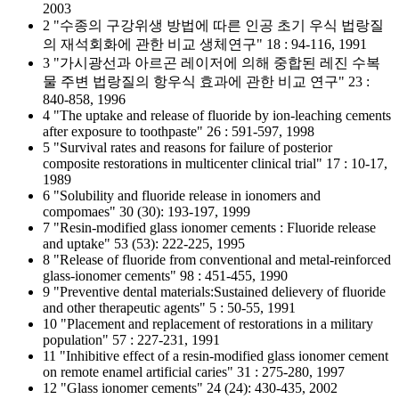
2003
2 "수종의 구강위생 방법에 따른 인공 초기 우식 법랑질
의 재석회화에 관한 비교 생체연구" 18 : 94-116, 1991
3 "가시광선과 아르곤 레이저에 의해 중합된 레진 수복
물 주변 법랑질의 항우식 효과에 관한 비교 연구" 23 :
840-858, 1996
4 "The uptake and release of fluoride by ion-leaching cements
after exposure to toothpaste" 26 : 591-597, 1998
5 "Survival rates and reasons for failure of posterior
composite restorations in multicenter clinical trial" 17 : 10-17,
1989
6 "Solubility and fluoride release in ionomers and
compomaes" 30 (30): 193-197, 1999
7 "Resin-modified glass ionomer cements : Fluoride release
and uptake" 53 (53): 222-225, 1995
8 "Release of fluoride from conventional and metal-reinforced
glass-ionomer cements" 98 : 451-455, 1990
9 "Preventive dental materials:Sustained delievery of fluoride
and other therapeutic agents" 5 : 50-55, 1991
10 "Placement and replacement of restorations in a military
population" 57 : 227-231, 1991
11 "Inhibitive effect of a resin-modified glass ionomer cement
on remote enamel artificial caries" 31 : 275-280, 1997
12 "Glass ionomer cements" 24 (24): 430-435, 2002