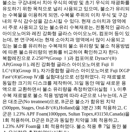
불소는 구강내에서 치아 우식의 예방 및 초기 우식의 재광화를
유도하기 위한 목적으로 널리 사용되고 있으며, 불소가 유리되
는 수복물을 이용하게 되면, 수복물 주위의 이차 우식 및 구강
내의 우식 감수성을 감소시킬 수 있다. 현재 소아치과 영역에
서 주로 사용되고 있는 불소유리 수복재로는, 전통적인 글라스
아이오노머와 레진 강화형 글라스 아이오노머, 컴포머 등이 있
는데, 본 연구에서는 현재 소아치과 영역에서 많이 사용되고
있는 불소를 유리하는 수복재의 불소 유리량 및 불소 적용방법
에 따른 불소유리량의 변화를 비교하여 확인하고자 한다.
복합레진으로 Z-250™(Group Ⅰ)과 컴포머로 Dyract^(®)
AP(GroupⅡ), 레진 강화형 글라스 아이오노머로 Fuji Ⅱ
LC^(®)(Group Ⅲ), 자가중합형 글라스 아이오노머로 Fuji ⅨGP
Fast^(®)(Group Ⅳ)를 실험대상으로 선정하였다. 각 재료별로
동일한 크기의 디스크를 제작하여, 31일 동안 매일 새로운 용
액으로 교환하면서 불소 유리량을 측정하였다(실험 Ⅰ), 이후
수복 재료별로 불소 적용 방법에 따라 4군으로 나누는데, A군
은 대조군(No treatment)으로, B군은 불소가 함유된 치약
(500ppm, Stages, Oral-B^(®),Holland)을 3분간 3회 적용하고, C
군은 1.23% APF Foam(1000ppm, Sultan Topex,#31150,Canada)을
1회 적용하며, D군은 B군과 동일한 치약을 3회 적용하고,
1.23% APF Foam을 1회 적용하였다. 불소 적용 후 7일 동안 불