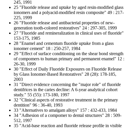
245, 1991
25 "Fluoride release and uptake by aged resin-modified glass
ionomers and a polyacid-modified resin composite" 49 : 217-
225, 1999
26 "Fluoride release and antibacterial properties of new-
generation tooth-colored restoratives" 24 : 297-305, 1999
27 "Fluoride and remineralization in clinical uses of fluoride"
153-175, 1985
28 "Enamel and cementum fluoride uptake from a glass
ionomer cement" 18 : 250-257, 1984
29 "Effect of surface conditioning on the shear bond strength
of compomers to human primary and permanent enamel" 12 :
26-30, 1999
30 "Effect of Daily Fluoride Exposures on Fluoride Release
by Glass Ionomer-Based Restoratives" 28 (28): 178-185,
2003
31 "Direct evidence concerning the "major role" of fluoride
dentifrices in the caries decline: A 6-year analytical cohort
study." 55 (55): 173-180, 1997
32 "Clinical aspects of restorative treatment in the primary
dentition" 96 : 36-40, 1993
33 "Alternatives to amalgam alloys" 157 : 432-433, 1984
34 "Adhesion of a compomer to dental structures" 28 : 509-
512, 1997
35 "Acid-base reaction and fluoride release profile in visible