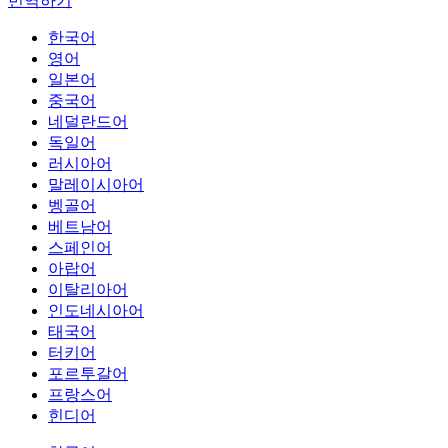
번역하기
한국어
영어
일본어
중국어
네덜란드어
독일어
러시아어
말레이시아어
벵골어
베트남어
스페인어
아랍어
이탈리아어
인도네시아어
태국어
터키어
포르투갈어
프랑스어
힌디어