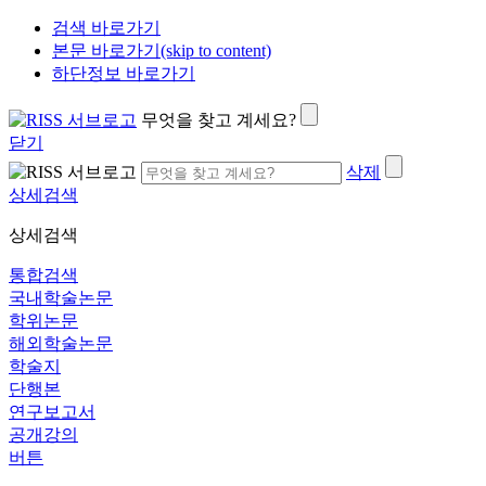
검색 바로가기
본문 바로가기(skip to content)
하단정보 바로가기
무엇을 찾고 계세요?
닫기
삭제
상세검색
상세검색
통합검색
국내학술논문
학위논문
해외학술논문
학술지
단행본
연구보고서
공개강의
버튼