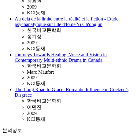
장희권
2009
KCI등재
Au delà de la limite entre la réalité et la fiction - Etude
psychanalytique sur l'Ile d'Io de Yi Ch'ongjun
한국비교문학회
송기정
2009
KCI등재
Journeys Towards Healing: Voice and Vision in
Contemporary Multi-ethnic Drama in Canada
한국비교문학회
Marc Maufort
2009
KCI등재
The Long Road to Grace: Romantic Influence in Coetzee’s
Disgrace
한국비교문학회
이민진
2009
KCI등재
분석정보