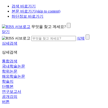
검색 바로가기
본문 바로가기(skip to content)
하단정보 바로가기
무엇을 찾고 계세요?
닫기
삭제
상세검색
상세검색
통합검색
국내학술논문
학위논문
해외학술논문
학술지
단행본
연구보고서
공개강의
버튼