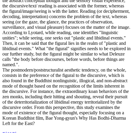
the abstract conceptual thought and the sensory visual experience,
the discursive/text/ reading is associated with the former, whereas
the figural/image/seeing is with the latter. Reading (or decipherment,
decoding, interpretation) concerns the problem of the text, whereas
seeing (or the gaze, the glance, the practices of observation,
surveillance, and visual pleasure) focuses on the matter of the image.
According to Lyotard, while reading, one identifies "linguistic
unities"; while seeing, one seeks out "plastic and libidinal events."
Then, it can be said that the figural lies in the realm of "plastic and
libidinal events." What "the figural" signifies needs to be explored in
our further study, but the figural might be similar to what Deleuze
calls "the body before discourses, before words, before things are
named.".
The postmodern/poststructuralist aesthetic tendency, on the whole,
consists in the preference of the figural to the discursive, which is
also found in the Buddhist nonlinguistic, illogical, and non-abstract
mode of thought based on the recognition of the limits inherent in
the discursive. For instance, the extraordinary koan behaviors of the
zen monks, including their hitting and shouting, reveal their pursuit
of the deterritorialization of libidinal energy territorialized by the
discursive order. From this perspective, this study examines the
mode of existence of the figural thought, especially focusing on a
Korean Buddhist film, Bae Yong-gyun's Why Has Bodhi-Dharma
Left for the East?