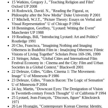
15 Watkins, Gregory J., "Teaching Religion and Film"
Oxford UP 2008
16 Rodowick, David. N., "Reading the Figural, or,
Philosophy after the New Media" Duke University P 2001
17 Mitchell, W.J.T., "Picture Theory: Essays on Verbal and
Visual Representation" U of Chicago P 1994
18 Bennington, Geoffrey, "Lyotard: Writing the Event"
Manchester UP 1988
19 Readings, Bill, "Introducing Lyotard: Art and Politics"
Routledge 1991
20 Cho, Francisca, "Imagining Nothing and Imaging
Otherness in Buddhist Film in : Ima(in)ing Otherness: Filmic
Visions of Living Together" Scholars Press 169-196, 1999
21 Stringer, Julian, "Global Cities and International Film
Festival Economy in : Cinema and the City: Film and Urban
Societies in a Global Context." Blackwell 2001
22 Deleuze, Gilles, "Gilles. Cinema 1: The Movement-
Image" U of Minnesota P 1986
23 Deleuze, Gilles, "Francis Bacon: The Logic of Sensation"
U of Minnesota P 2004
24 Jay, Martin, "Downcast Eyes: The Denigration of Vision
in Twentieth-century French Thought" U of California P 1994
25 Lyotard, Jean-François, "Discours, figure" Klincksieck
1971
26 Lee Hyangjin, "Contemporary Korean Cinema: Identity,