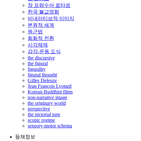
장 프랑수아 료타르
한국 불교영화
비내러티브적 이미지
본원적 세계
원근법
회화적 전환
시각체제
감각-운동 도식
the discursive
the figural
figurality
figural thought
Gilles Deleuze
Jean François Lyotard
Korean Buddhist films
non-narrative image
the originary world
perspective
the pictorial turn
scopic regime
sensory-motor schema
등재정보