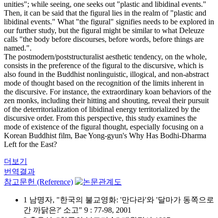
unities"; while seeing, one seeks out "plastic and libidinal events."
Then, it can be said that the figural lies in the realm of "plastic and
libidinal events." What "the figural" signifies needs to be explored in
our further study, but the figural might be similar to what Deleuze
calls "the body before discourses, before words, before things are
named.".
The postmodern/poststructuralist aesthetic tendency, on the whole,
consists in the preference of the figural to the discursive, which is
also found in the Buddhist nonlinguistic, illogical, and non-abstract
mode of thought based on the recognition of the limits inherent in
the discursive. For instance, the extraordinary koan behaviors of the
zen monks, including their hitting and shouting, reveal their pursuit
of the deterritorialization of libidinal energy territorialized by the
discursive order. From this perspective, this study examines the
mode of existence of the figural thought, especially focusing on a
Korean Buddhist film, Bae Yong-gyun's Why Has Bodhi-Dharma
Left for the East?
더보기
번역결과
참고문헌 (Reference)
1 남명자, "한국의 불교영화: '만다라'와 '달마가 동쪽으로
간 까닭은?' 소고" 9 : 77-98, 2001