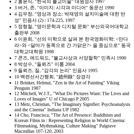
2 홍윤식, "한국의 불교미술" 대원정사 1997
3 버거, 존, "이미지: 시각과 미디어" 동문선 1990
4 김우창, "영상과 장소: 박재영의 설치미술에 대한 반
성" 민음사 (2) : 174-225, 1997
5 정형철, "영미문학과 디지털 문화" 부산외국어대학교
출판부 2008
6 이윤희, "선의 미학으로 살펴 본 한국영화미학: <만다
라>와 <달마가 동쪽으로 간 가닭은?> 을 중심으로" 동국
대학교대학원 1998
7 콘즈, 에드워드, "불교사상과 서양철학" 민족사 1990
8 박성수, "들뢰즈" 이룸 2004
9 들뢰즈, 질, "감각의 논리" 민음사 1995
10 백련선서간행회, "趙州錄" 장경각
11 Brinker, Helmut, "Zen in the Art of Painting" Viking
Penguin 1987
12 Mitchell, W.J.T., "What Do Pictures Want: The Lives and
Loves of Images" U of Chicago P 2005
13 Metz, Christian, "The Imaginary Signifier: Psychoanalysis
and the Cinema" Indiana UP 1982
14 Cho, Francisca, "The Art of Presence: Buddhism and
Korean Films in : Representing Religion in World Cinema:
Filmmaking, Mythmaking, Culture Making" Palgrave
Macmillan 107-120, 2003