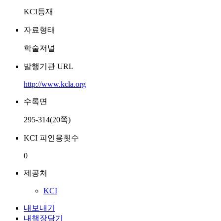
KCI등재
자료형태
학술저널
발행기관 URL
http://www.kcla.org
수록면
295-314(20쪽)
KCI 피인용횟수
0
제공처
KCI
내보내기
내책장담기