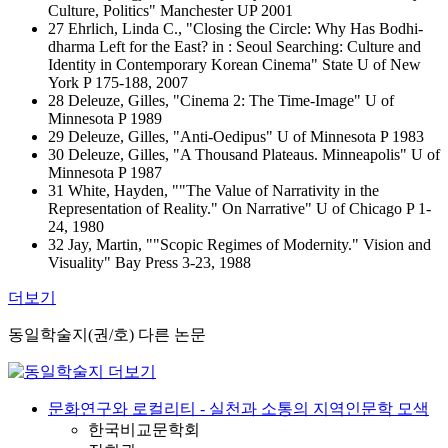
Culture, Politics" Manchester UP 2001
27 Ehrlich, Linda C., "Closing the Circle: Why Has Bodhi-
dharma Left for the East? in : Seoul Searching: Culture and
Identity in Contemporary Korean Cinema" State U of New
York P 175-188, 2007
28 Deleuze, Gilles, "Cinema 2: The Time-Image" U of
Minnesota P 1989
29 Deleuze, Gilles, "Anti-Oedipus" U of Minnesota P 1983
30 Deleuze, Gilles, "A Thousand Plateaus. Minneapolis" U of
Minnesota P 1987
31 White, Hayden, ""The Value of Narrativity in the
Representation of Reality." On Narrative" U of Chicago P 1-
24, 1980
32 Jay, Martin, ""Scopic Regimes of Modernity." Vision and
Visuality" Bay Press 3-23, 1988
더보기
동일학술지(권/호) 다른 논문
문화연구와 로컬리티 - 실천과 소통의 지역인문학 모색
한국비교문학회