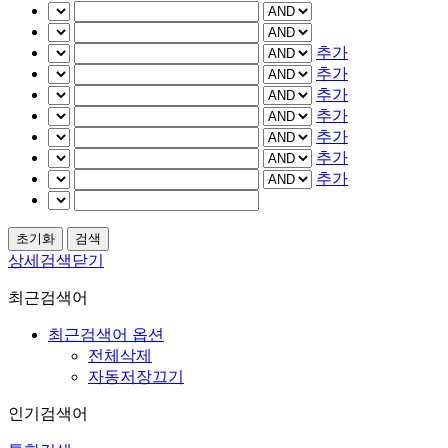
추가
추가
추가
추가
추가
추가
추가
상세검색닫기
최근검색어
최근검색어 옵션
전체삭제
자동저장끄기
인기검색어