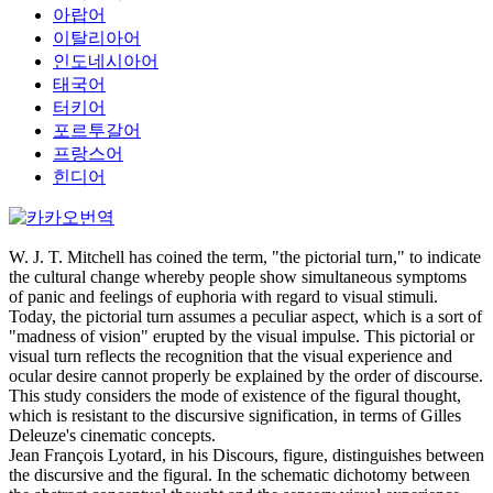
아랍어
이탈리아어
인도네시아어
태국어
터키어
포르투갈어
프랑스어
힌디어
W. J. T. Mitchell has coined the term, "the pictorial turn," to indicate
the cultural change whereby people show simultaneous symptoms
of panic and feelings of euphoria with regard to visual stimuli.
Today, the pictorial turn assumes a peculiar aspect, which is a sort of
"madness of vision" erupted by the visual impulse. This pictorial or
visual turn reflects the recognition that the visual experience and
ocular desire cannot properly be explained by the order of discourse.
This study considers the mode of existence of the figural thought,
which is resistant to the discursive signification, in terms of Gilles
Deleuze's cinematic concepts.
Jean François Lyotard, in his Discours, figure, distinguishes between
the discursive and the figural. In the schematic dichotomy between