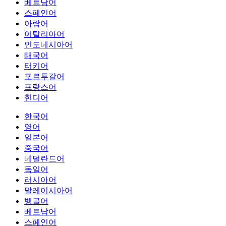
베트남어
스페인어
아랍어
이탈리아어
인도네시아어
태국어
터키어
포르투갈어
프랑스어
힌디어
한국어
영어
일본어
중국어
네덜란드어
독일어
러시아어
말레이시아어
벵골어
베트남어
스페인어