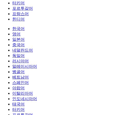
터키어
포르투갈어
프랑스어
힌디어
한국어
영어
일본어
중국어
네덜란드어
독일어
러시아어
말레이시아어
벵골어
베트남어
스페인어
아랍어
이탈리아어
인도네시아어
태국어
터키어
포르투갈어