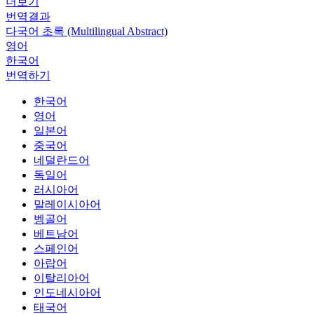
더보기
번역결과
다국어 초록 (Multilingual Abstract)
영어
한국어
번역하기
한국어
영어
일본어
중국어
네덜란드어
독일어
러시아어
말레이시아어
벵골어
베트남어
스페인어
아랍어
이탈리아어
인도네시아어
태국어