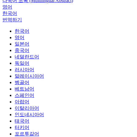
다국어 초록 (Multilingual Abstract)
영어
한국어
번역하기
한국어
영어
일본어
중국어
네덜란드어
독일어
러시아어
말레이시아어
벵골어
베트남어
스페인어
아랍어
이탈리아어
인도네시아어
태국어
터키어
포르투갈어