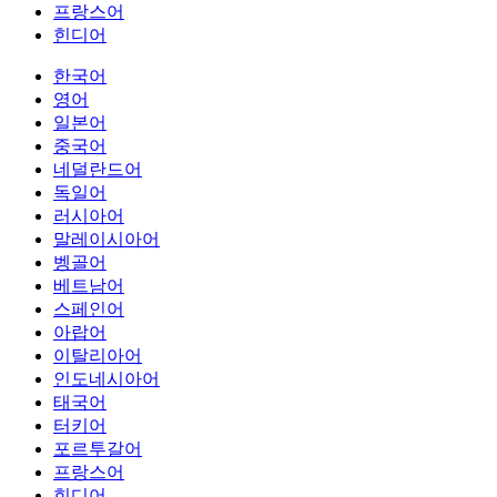
프랑스어
힌디어
한국어
영어
일본어
중국어
네덜란드어
독일어
러시아어
말레이시아어
벵골어
베트남어
스페인어
아랍어
이탈리아어
인도네시아어
태국어
터키어
포르투갈어
프랑스어
힌디어