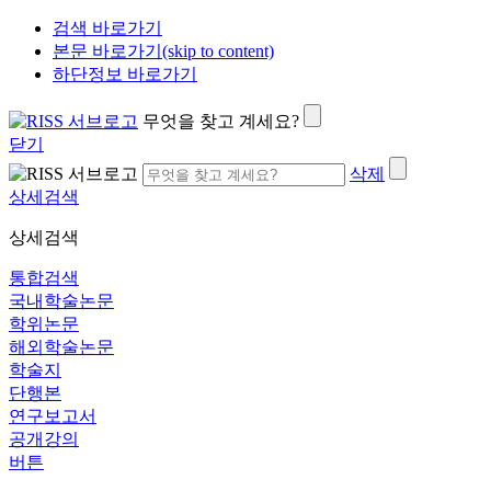
검색 바로가기
본문 바로가기(skip to content)
하단정보 바로가기
무엇을 찾고 계세요?
닫기
삭제
상세검색
상세검색
통합검색
국내학술논문
학위논문
해외학술논문
학술지
단행본
연구보고서
공개강의
버튼