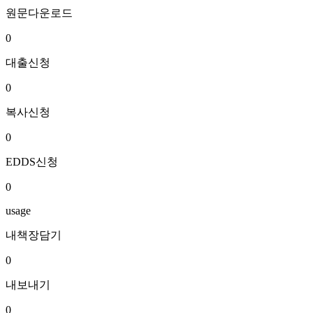
원문다운로드
0
대출신청
0
복사신청
0
EDDS신청
0
usage
내책장담기
0
내보내기
0