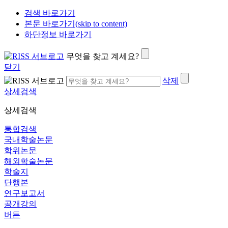
검색 바로가기
본문 바로가기(skip to content)
하단정보 바로가기
무엇을 찾고 계세요?
닫기
삭제
상세검색
상세검색
통합검색
국내학술논문
학위논문
해외학술논문
학술지
단행본
연구보고서
공개강의
버튼