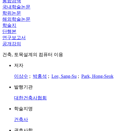
통합검색
국내학술논문
학위논문
해외학술논문
학술지
단행본
연구보고서
공개강의
건축, 토목설계의 컴퓨터 이용
저자
이상수
;
박홍석
;
Lee, Sang-Su
;
Park, Hong-Seok
발행기관
대한건축사협회
학술지명
건축사
권호사항