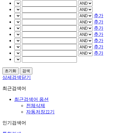
추가
추가
추가
추가
추가
추가
추가
상세검색닫기
최근검색어
최근검색어 옵션
전체삭제
자동저장끄기
인기검색어