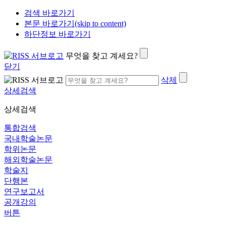
검색 바로가기
본문 바로가기(skip to content)
하단정보 바로가기
무엇을 찾고 계세요?
닫기
삭제
상세검색
상세검색
통합검색
국내학술논문
학위논문
해외학술논문
학술지
단행본
연구보고서
공개강의
버튼