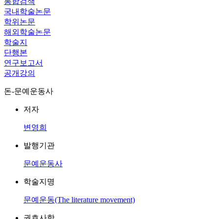
통합검색
국내학술논문
학위논문
해외학술논문
학술지
단행본
연구보고서
공개강의
돈-문예운동사
저자
변영희
발행기관
문예운동사
학술지명
문예운동(The literature movement)
권호사항