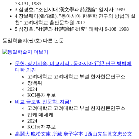
73-131, 1985
3 심경호, "조선시대 漢文學과 詩經論" 일지사 1999
4 장보웨이(張伯偉), "동아시아 한문학 연구의 방법과 실
천" 고려대학교 출판문화원 2017
5 심경호, "杜詩와 杜詩諺解 硏究" 태학사 9-108, 1998
동일학술지(권/호) 다른 논문
문헌, 장기지속, 비교시각 : 동아시아 行紀 연구 방법에
대한 의견
고려대학교 고려대학교 부설 한자한문연구소
장백위
2024
KCI등재후보
비교 글로벌 인문학, 지금!
고려대학교 고려대학교 부설 한자한문연구소
빕케 데네케
2024
KCI등재후보
高麗大 晩松文庫 所藏 庚子字本 󰡔西山先生眞文忠公文