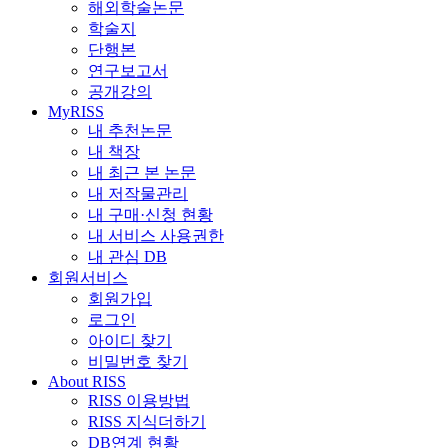
해외학술논문
학술지
단행본
연구보고서
공개강의
MyRISS
내 추천논문
내 책장
내 최근 본 논문
내 저작물관리
내 구매·신청 현황
내 서비스 사용권한
내 관심 DB
회원서비스
회원가입
로그인
아이디 찾기
비밀번호 찾기
About RISS
RISS 이용방법
RISS 지식더하기
DB연계 현황