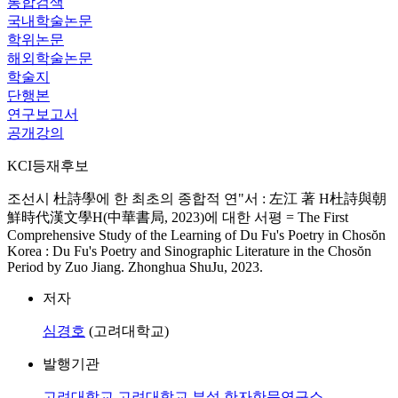
통합검색
국내학술논문
학위논문
해외학술논문
학술지
단행본
연구보고서
공개강의
KCI등재후보
조선시 杜詩學에 한 최초의 종합적 연"서 : 左江 著 H杜詩與朝
鮮時代漢文學H(中華書局, 2023)에 대한 서평 = The First
Comprehensive Study of the Learning of Du Fu's Poetry in Chosŏn
Korea : Du Fu's Poetry and Sinographic Literature in the Chosŏn
Period by Zuo Jiang. Zhonghua ShuJu, 2023.
저자
심경호
(고려대학교)
발행기관
고려대학교 고려대학교 부설 한자한문연구소