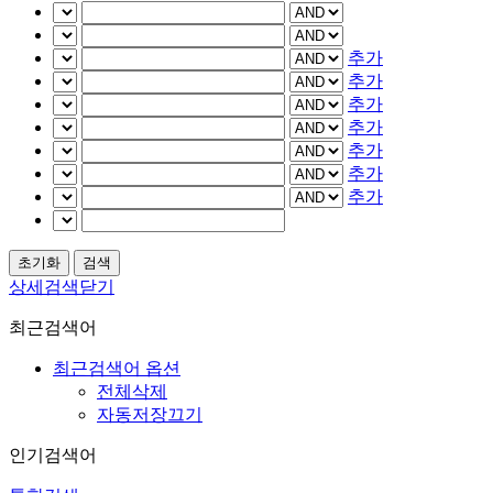
추가
추가
추가
추가
추가
추가
추가
상세검색닫기
최근검색어
최근검색어 옵션
전체삭제
자동저장끄기
인기검색어