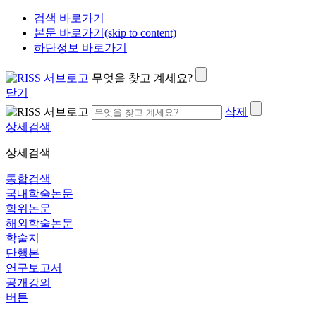
검색 바로가기
본문 바로가기(skip to content)
하단정보 바로가기
무엇을 찾고 계세요?
닫기
삭제
상세검색
상세검색
통합검색
국내학술논문
학위논문
해외학술논문
학술지
단행본
연구보고서
공개강의
버튼