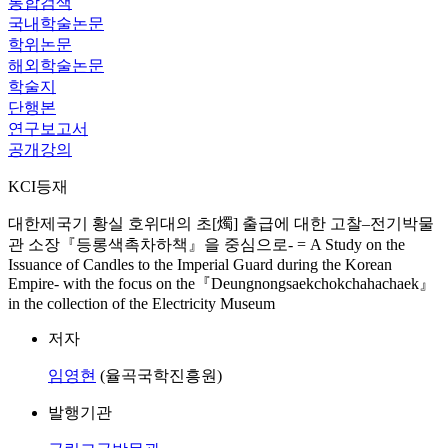
통합검색
국내학술논문
학위논문
해외학술논문
학술지
단행본
연구보고서
공개강의
KCI등재
대한제국기 황실 호위대의 초[燭] 출급에 대한 고찰–전기박물
관 소장『등롱색촉차하책』을 중심으로- = A Study on the
Issuance of Candles to the Imperial Guard during the Korean
Empire- with the focus on the『Deungnongsaekchokchahachaek』
in the collection of the Electricity Museum
저자
임영현
(율곡국학진흥원)
발행기관