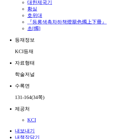
대한제국기
황실
호위대
『등롱색촉차하책燈籠色燭上下冊』
초[燭]
등재정보
KCI등재
자료형태
학술저널
수록면
131-164(34쪽)
제공처
KCI
내보내기
내책장담기