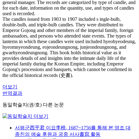
general manager. The records are categorized by type of candle, and
for each date, information on the quantity, use, and types of candles
used is recorded.
The candles issued from 1903 to 1907 included s ingle-bulb,
double-bulb, and triple-bulb candles. They were distributed to
Emperor Gojong and other members of the imperial family, foreign
ambassadors, and persons who attended state events. The types of
lanterns in which these candles were used included hyeobyeodeung,
hyeomnyeondeung, eojeondeungnong, junjeondeungnong, and
gwaehyeondeungnong. This book holds historical value as it
provides details of and insights into the intimate daily life of the
imperial family during the Korean Empire, including Emperor
Gojong's processions and banquets, which cannot be confirmed in
the official historical records (史書).
더보기
번역결과
동일학술지(권/호) 다른 논문
서평군西平君 이요李橈, 1687~1756를 통해 본 영조 대
종친의 예술 후원과 궁중 서사書寫 활동