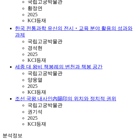
국립고궁박물관
황정연
2025
KCI등재
한국 전통과학 유산의 전시‧교육 분야 활용의 성과와
과제
국립고궁박물관
경석현
2025
KCI등재
세종 대 왕비 책봉례의 변천과 책봉 공간
국립고궁박물관
양웅열
2025
KCI등재
조선 국왕 내사인內賜印의 위치와 정치적 권위
국립고궁박물관
권기석
2025
KCI등재
분석정보