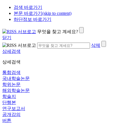
검색 바로가기
본문 바로가기(skip to content)
하단정보 바로가기
무엇을 찾고 계세요?
닫기
삭제
상세검색
상세검색
통합검색
국내학술논문
학위논문
해외학술논문
학술지
단행본
연구보고서
공개강의
버튼