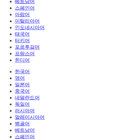
베트남어
스페인어
아랍어
이탈리아어
인도네시아어
태국어
터키어
포르투갈어
프랑스어
힌디어
한국어
영어
일본어
중국어
네덜란드어
독일어
러시아어
말레이시아어
벵골어
베트남어
스페인어