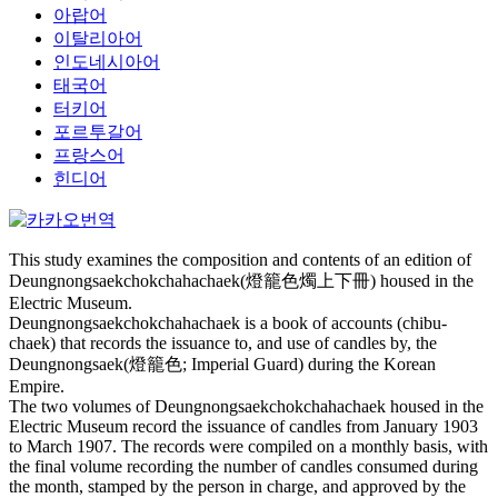
아랍어
이탈리아어
인도네시아어
태국어
터키어
포르투갈어
프랑스어
힌디어
This study examines the composition and contents of an edition of
Deungnongsaekchokchahachaek(燈籠色燭上下冊) housed in the
Electric Museum.
Deungnongsaekchokchahachaek is a book of accounts (chibu-
chaek) that records the issuance to, and use of candles by, the
Deungnongsaek(燈籠色; Imperial Guard) during the Korean
Empire.
The two volumes of Deungnongsaekchokchahachaek housed in the
Electric Museum record the issuance of candles from January 1903
to March 1907. The records were compiled on a monthly basis, with
the final volume recording the number of candles consumed during
the month, stamped by the person in charge, and approved by the