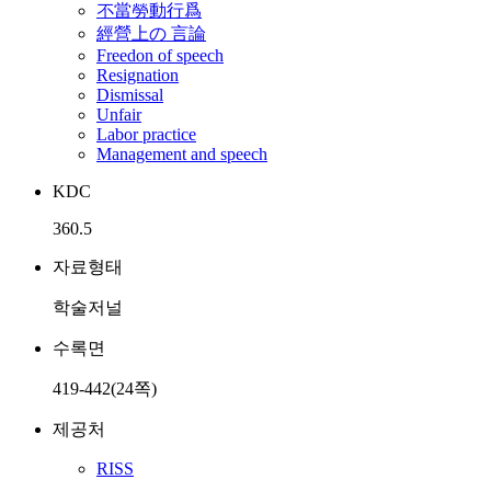
不當勞動行爲
經營上の 言論
Freedon of speech
Resignation
Dismissal
Unfair
Labor practice
Management and speech
KDC
360.5
자료형태
학술저널
수록면
419-442(24쪽)
제공처
RISS