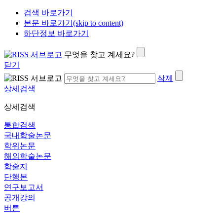
검색 바로가기
본문 바로가기(skip to content)
하단정보 바로가기
무엇을 찾고 계세요?
닫기
삭제
상세검색
상세검색
통합검색
국내학술논문
학위논문
해외학술논문
학술지
단행본
연구보고서
공개강의
버튼