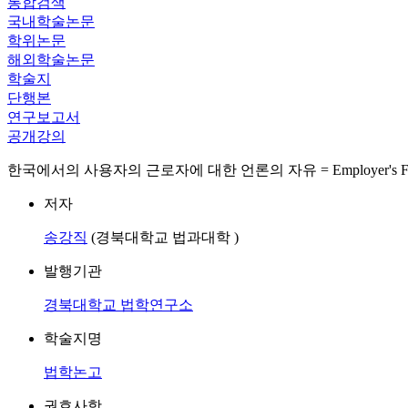
통합검색
국내학술논문
학위논문
해외학술논문
학술지
단행본
연구보고서
공개강의
한국에서의 사용자의 근로자에 대한 언론의 자유 = Employer's Freedom
저자
송강직
(경북대학교 법과대학 )
발행기관
경북대학교 법학연구소
학술지명
법학논고
권호사항