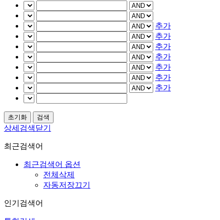
추가
추가
추가
추가
추가
추가
추가
상세검색닫기
최근검색어
최근검색어 옵션
전체삭제
자동저장끄기
인기검색어