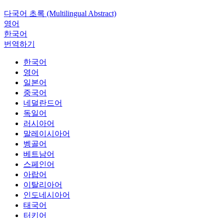
다국어 초록 (Multilingual Abstract)
영어
한국어
번역하기
한국어
영어
일본어
중국어
네덜란드어
독일어
러시아어
말레이시아어
벵골어
베트남어
스페인어
아랍어
이탈리아어
인도네시아어
태국어
터키어