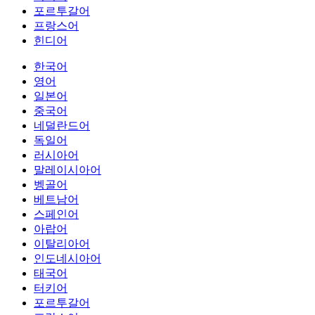
포르투갈어
프랑스어
힌디어
한국어
영어
일본어
중국어
네덜란드어
독일어
러시아어
말레이시아어
벵골어
베트남어
스페인어
아랍어
이탈리아어
인도네시아어
태국어
터키어
포르투갈어