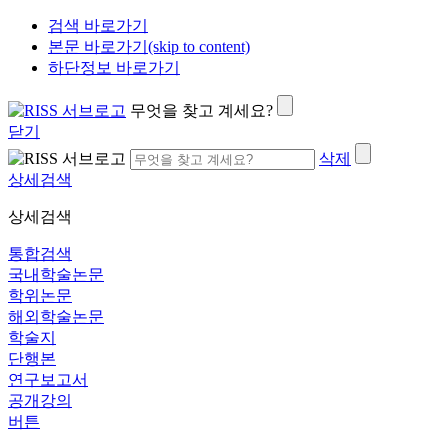
검색 바로가기
본문 바로가기(skip to content)
하단정보 바로가기
무엇을 찾고 계세요?
닫기
삭제
상세검색
상세검색
통합검색
국내학술논문
학위논문
해외학술논문
학술지
단행본
연구보고서
공개강의
버튼