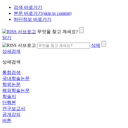
검색 바로가기
본문 바로가기(skip to content)
하단정보 바로가기
무엇을 찾고 계세요?
닫기
삭제
상세검색
상세검색
통합검색
국내학술논문
학위논문
해외학술논문
학술지
단행본
연구보고서
공개강의
버튼