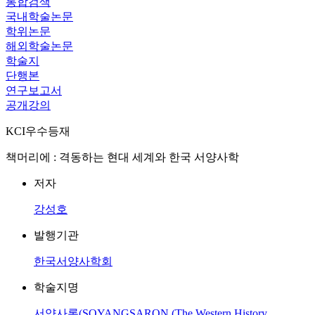
통합검색
국내학술논문
학위논문
해외학술논문
학술지
단행본
연구보고서
공개강의
KCI우수등재
책머리에 : 격동하는 현대 세계와 한국 서양사학
저자
강성호
발행기관
한국서양사학회
학술지명
서양사론(SOYANGSARON (The Western History