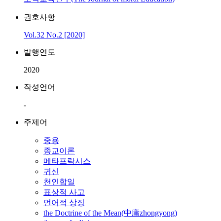
권호사항
Vol.32 No.2 [2020]
발행연도
2020
작성언어
-
주제어
중용
종교이론
메타프락시스
귀신
천인합일
표상적 사고
언어적 상징
the Doctrine of the Mean(中庸zhongyong)