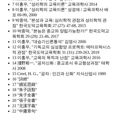
7 이홍우, "성리학의 교육이론" 교육과학사 2014
8 이홍우, "성리학의 교육이론" 성경재 / 교육과학사 배
포 69-99, 2000
9 박종덕, "본성과 교육: 심리학적 관점과 성리학적 관
점" 한국도덕교육학회 27 (27): 47-68, 2015
10 박종덕, "본능은 종교와 양립가능한가?" 한국도덕교
육학회 29 (29): 21-46, 2017
11 이홍우, "대승기신론통석" 김영사 2006
12 이홍우, "기독교의 심성함양 프로젝트: 메타프락시스
적 관점" 한국도덕교육학회 31 (31): 239-263, 2019
13 이홍우, "교육의 목적과 난점" 교육과학사 2016
14 淺野裕一, "공자신화 : 종교로서 유교형성과정" 태학
사 2008
15 Creel, H. G., "공자 : 인간과 신화" 지식산업사 1989
16 "詩經"
17 "續近思錄"
18 "朱子語類"
19 "朱子全書"
20 "張子全書"
21 "北溪字義"
22 "中庸章句"