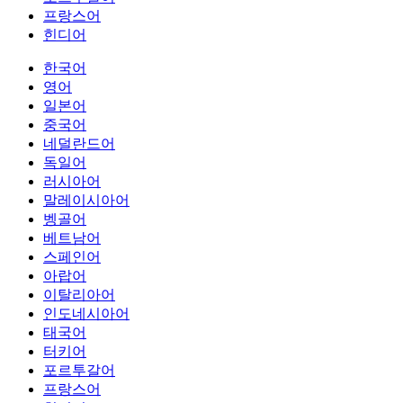
프랑스어
힌디어
한국어
영어
일본어
중국어
네덜란드어
독일어
러시아어
말레이시아어
벵골어
베트남어
스페인어
아랍어
이탈리아어
인도네시아어
태국어
터키어
포르투갈어
프랑스어