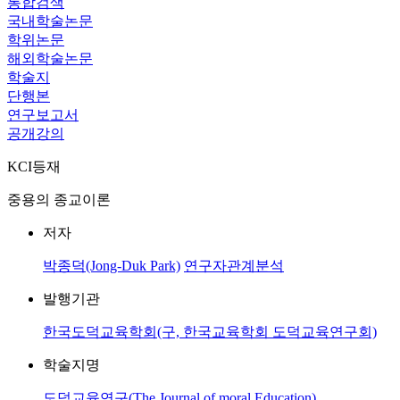
통합검색
국내학술논문
학위논문
해외학술논문
학술지
단행본
연구보고서
공개강의
KCI등재
중용의 종교이론
저자
박종덕(Jong-Duk Park)
연구자관계분석
발행기관
한국도덕교육학회(구, 한국교육학회 도덕교육연구회)
학술지명
도덕교육연구(The Journal of moral Education)