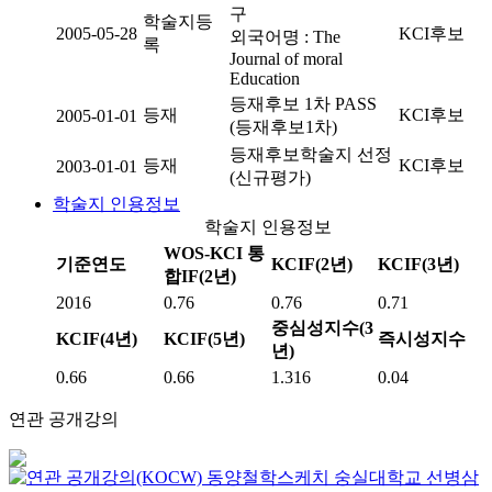
구
학술지등
2005-05-28
KCI후보
외국어명 : The
록
Journal of moral
Education
등재후보 1차 PASS
등재
KCI후보
2005-01-01
(등재후보1차)
등재후보학술지 선정
등재
KCI후보
2003-01-01
(신규평가)
학술지 인용정보
학술지 인용정보
WOS-KCI 통
기준연도
KCIF(2년)
KCIF(3년)
합IF(2년)
2016
0.76
0.76
0.71
중심성지수(3
KCIF(4년)
KCIF(5년)
즉시성지수
년)
0.66
0.66
1.316
0.04
연관 공개강의
동양철학스케치
숭실대학교
선병삼