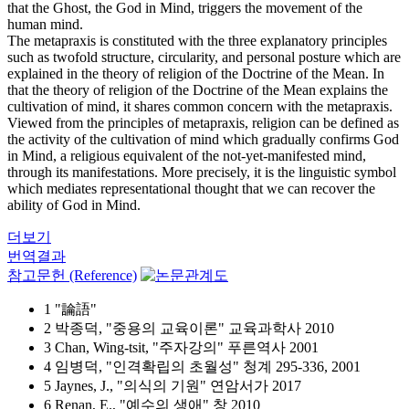
that the Ghost, the God in Mind, triggers the movement of the
human mind.
The metapraxis is constituted with the three explanatory principles
such as twofold structure, circularity, and personal posture which are
explained in the theory of religion of the Doctrine of the Mean. In
that the theory of religion of the Doctrine of the Mean explains the
cultivation of mind, it shares common concern with the metapraxis.
Viewed from the principles of metapraxis, religion can be defined as
the activity of the cultivation of mind which gradually confirms God
in Mind, a religious equivalent of the not-yet-manifested mind,
through its manifestations. More precisely, it is the linguistic symbol
which mediates representational thought that we can recover the
ability of God in Mind.
더보기
번역결과
참고문헌 (Reference)
1 "論語"
2 박종덕, "중용의 교육이론" 교육과학사 2010
3 Chan, Wing-tsit, "주자강의" 푸른역사 2001
4 임병덕, "인격확립의 초월성" 청계 295-336, 2001
5 Jaynes, J., "의식의 기원" 연암서가 2017
6 Renan, E., "예수의 생애" 창 2010