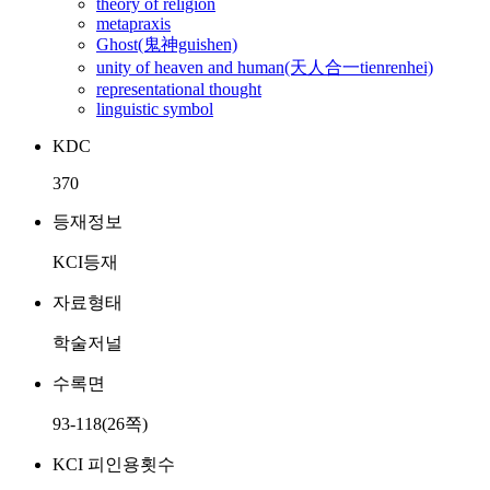
theory of religion
metapraxis
Ghost(鬼神guishen)
unity of heaven and human(天人合一tienrenhei)
representational thought
linguistic symbol
KDC
370
등재정보
KCI등재
자료형태
학술저널
수록면
93-118(26쪽)
KCI 피인용횟수