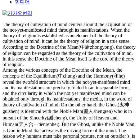
힌디어
The theory of cultivation of mind centers around the acquisition of
the not-yet-manifested mind through its manifestations. When the
theory of religion is established as an element of the theory of
cultivation of mind, it can be the theory of religion in a true sense.
According to the Doctrine of the Mean(中庸zhongyong), the theory
of religion can be regarded as the theory of the cultivation of mind.
In this sense the Doctrine of the Mean itself is the core of the theory
of religion.
Among the various concepts of the Doctrine of the Mean, the
concepts of the Equilibrium(中chung) and the Harmony(和he)
reveal the twofold structure in which the not-yet-manifested mind
and its manifestations are precisely folded in an inseparable form,
and the circularity in which the not-yet-manifested mind can be
obtained only through its manifestations, the media, in the word of
theory of cultivation of mind. On the other hand, the Ghost(鬼神
guishen) is identical with the Noble Man(聖人shengren) who is in
pursuit of the Sincerity(誠cheng), the Unity of Heaven and
Human(天人合一tienrenhei). But the Ghost, unlike the Noble Man,
is God in Mind that activates the driving force of the mind. The
reason why humans must take personal posture, not an outsider’s, is