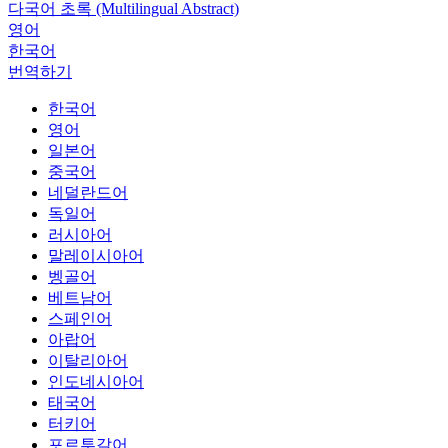
다국어 초록 (Multilingual Abstract)
영어
한국어
번역하기
한국어
영어
일본어
중국어
네덜란드어
독일어
러시아어
말레이시아어
벵골어
베트남어
스페인어
아랍어
이탈리아어
인도네시아어
태국어
터키어
포르투갈어