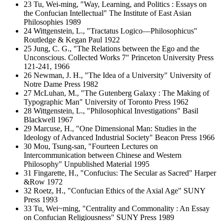
23 Tu, Wei-ming, "Way, Learning, and Politics : Essays on
the Confucian Intellectual" The Institute of East Asian
Philosophies 1989
24 Wittgenstein, L., "Tractatus Logico―Philosophicus"
Routledge & Kegan Paul 1922
25 Jung, C. G., "The Relations between the Ego and the
Unconscious. Collected Works 7" Princeton University Press
121-241, 1966
26 Newman, J. H., "The Idea of a University" University of
Notre Dame Press 1982
27 McLuhan, M., "The Gutenberg Galaxy : The Making of
Typographic Man" University of Toronto Press 1962
28 Wittgenstein, L., "Philosophical Investigations" Basil
Blackwell 1967
29 Marcuse, H., "One Dimensional Man: Studies in the
Ideology of Advanced Industrial Society" Beacon Press 1966
30 Mou, Tsung-san, "Fourteen Lectures on
Intercommunication between Chinese and Western
Philosophy" Unpublished Material 1995
31 Fingarette, H., "Confucius: The Secular as Sacred" Harper
&Row 1972
32 Roetz, H., "Confucian Ethics of the Axial Age" SUNY
Press 1993
33 Tu, Wei~ming, "Centrality and Commonality : An Essay
on Confucian Religiousness" SUNY Press 1989