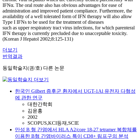
IFNα. The oral route also has obvious advantages for ease of
administration and improved patient compliance. Furthermore, the
availability of a well tolerated form of IFN therapy will also allow
Type I IFNs to be used for the treatment of diseases
such as upper respiratory tract virus infections, for which parenteral
IFN therapy is currently precluded due to unacceptable toxicity.
(Korean J Hepatol 2002;8:125-131)
더보기
번역결과
동일학술지(권/호) 다른 논문
한국인 Gilbert 증후군 환자에서 UGT-1Al 유전자 다형성
에 관한 연구
대한간학회
김윤홍
2002
SCOPUS,KCI등재,SCIE
만성 B 형 간염에서 HLA A2/core 18-27 tetramer 복합체를
이용한 B형 간염바이러스 특이 CD8+ 림프구의 분석