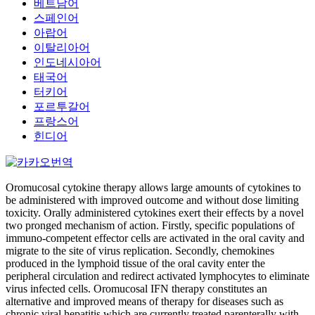
베트남어
스페인어
아랍어
이탈리아어
인도네시아어
태국어
터키어
포르투갈어
프랑스어
힌디어
Oromucosal cytokine therapy allows large amounts of cytokines to
be administered with improved outcome and without dose limiting
toxicity. Orally administered cytokines exert their effects by a novel
two pronged mechanism of action. Firstly, specific populations of
immuno-competent effector cells are activated in the oral cavity and
migrate to the site of virus replication. Secondly, chemokines
produced in the lymphoid tissue of the oral cavity enter the
peripheral circulation and redirect activated lymphocytes to eliminate
virus infected cells. Oromucosal IFN therapy constitutes an
alternative and improved means of therapy for diseases such as
chronic viral hepatitis which are currently treated parenterally with