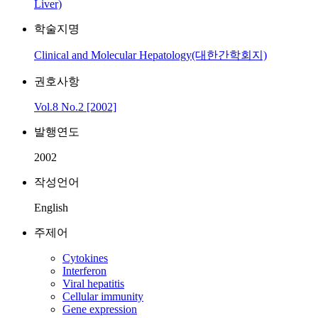
Liver)
학술지명
Clinical and Molecular Hepatology(대한간학회지)
권호사항
Vol.8 No.2 [2002]
발행연도
2002
작성언어
English
주제어
Cytokines
Interferon
Viral hepatitis
Cellular immunity
Gene expression