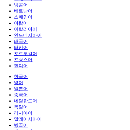
벵골어
베트남어
스페인어
아랍어
이탈리아어
인도네시아어
태국어
터키어
포르투갈어
프랑스어
힌디어
한국어
영어
일본어
중국어
네덜란드어
독일어
러시아어
말레이시아어
벵골어