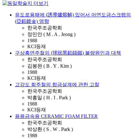
유도로용해에 (誘導爐熔解) 있어서 아연도금스크랩의
(亞鉛鍍金) 영향
한국주조공학회
정민안 ( M . A . Jeong )
1988
KCI등재
구상흑연주철의 (球狀黑鉛鑄鐵) 불량원인과 대책
한국주조공학회
김봉완 ( B . Y . Kim )
1988
KCI등재
고강도 회주철의 합금설계에 관한 고찰
한국주조공학회
박흥일 ( H . I . Park )
1988
KCI등재
용융금속용 CERAMIC FOAM FILTER
한국주조공학회
박상환 ( S . W . Park )
1988