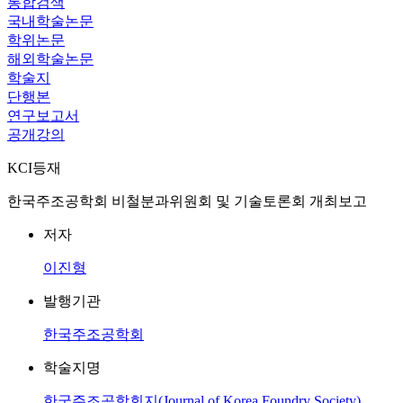
통합검색
국내학술논문
학위논문
해외학술논문
학술지
단행본
연구보고서
공개강의
KCI등재
한국주조공학회 비철분과위원회 및 기술토론회 개최보고
저자
이진형
발행기관
한국주조공학회
학술지명
한국주조공학회지(Journal of Korea Foundry Society)