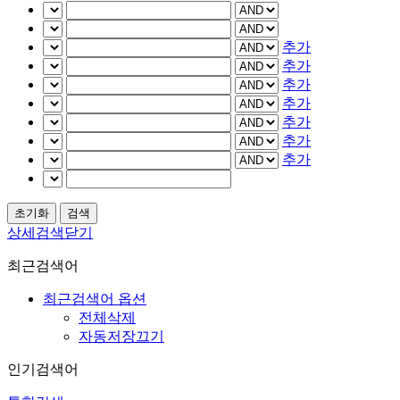
추가
추가
추가
추가
추가
추가
추가
상세검색닫기
최근검색어
최근검색어 옵션
전체삭제
자동저장끄기
인기검색어