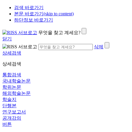
검색 바로가기
본문 바로가기(skip to content)
하단정보 바로가기
무엇을 찾고 계세요?
닫기
삭제
상세검색
상세검색
통합검색
국내학술논문
학위논문
해외학술논문
학술지
단행본
연구보고서
공개강의
버튼