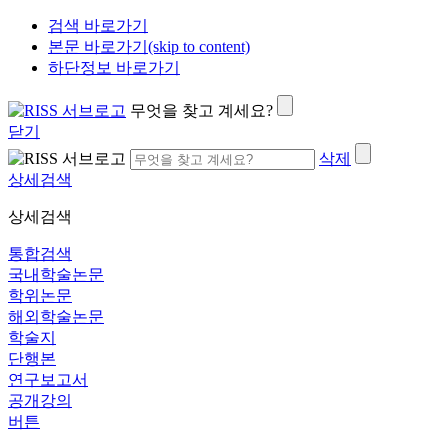
검색 바로가기
본문 바로가기(skip to content)
하단정보 바로가기
무엇을 찾고 계세요?
닫기
삭제
상세검색
상세검색
통합검색
국내학술논문
학위논문
해외학술논문
학술지
단행본
연구보고서
공개강의
버튼