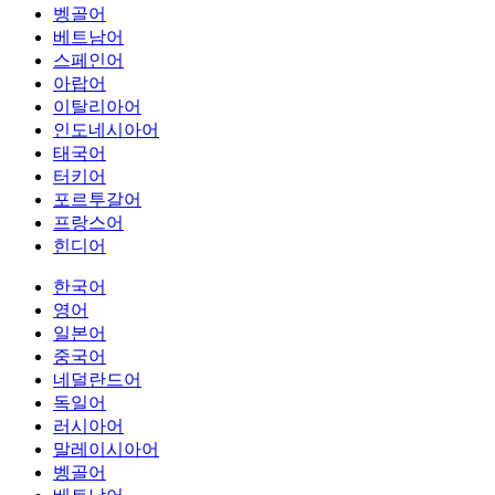
벵골어
베트남어
스페인어
아랍어
이탈리아어
인도네시아어
태국어
터키어
포르투갈어
프랑스어
힌디어
한국어
영어
일본어
중국어
네덜란드어
독일어
러시아어
말레이시아어
벵골어