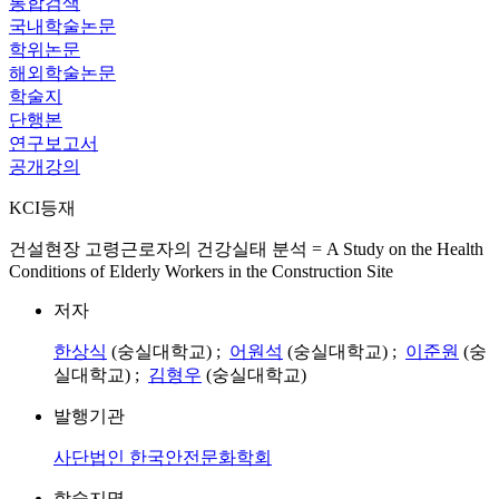
통합검색
국내학술논문
학위논문
해외학술논문
학술지
단행본
연구보고서
공개강의
KCI등재
건설현장 고령근로자의 건강실태 분석 = A Study on the Health
Conditions of Elderly Workers in the Construction Site
저자
한상식
(숭실대학교) ;
어원석
(숭실대학교) ;
이준원
(숭
실대학교) ;
김형우
(숭실대학교)
발행기관
사단법인 한국안전문화학회
학술지명