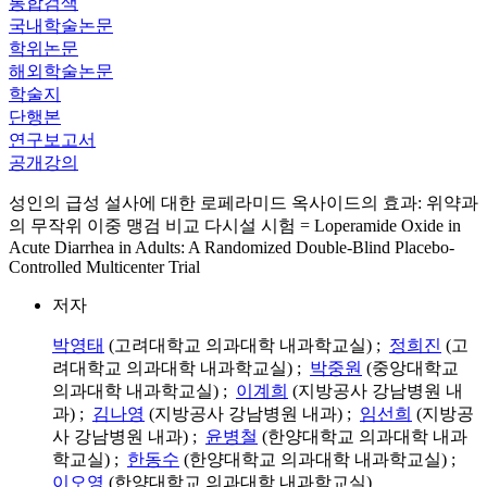
통합검색
국내학술논문
학위논문
해외학술논문
학술지
단행본
연구보고서
공개강의
성인의 급성 설사에 대한 로페라미드 옥사이드의 효과: 위약과
의 무작위 이중 맹검 비교 다시설 시험 = Loperamide Oxide in
Acute Diarrhea in Adults: A Randomized Double-Blind Placebo-
Controlled Multicenter Trial
저자
박영태
(고려대학교 의과대학 내과학교실) ;
정희진
(고
려대학교 의과대학 내과학교실) ;
박중원
(중앙대학교
의과대학 내과학교실) ;
이계희
(지방공사 강남병원 내
과) ;
김나영
(지방공사 강남병원 내과) ;
임선희
(지방공
사 강남병원 내과) ;
윤병철
(한양대학교 의과대학 내과
학교실) ;
한동수
(한양대학교 의과대학 내과학교실) ;
이오영
(한양대학교 의과대학 내과학교실)