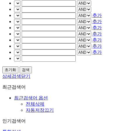
추가
추가
추가
추가
추가
추가
추가
상세검색닫기
최근검색어
최근검색어 옵션
전체삭제
자동저장끄기
인기검색어