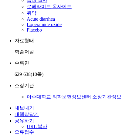
급성 설사
로페라미드 옥사이드
위약
Acute diarrhea
Loperamide oxide
Placebo
자료형태
학술저널
수록면
629-638(10쪽)
소장기관
아주대학교 의학문헌정보센터
소장기관정보
내보내기
내책장담기
공유하기
URL 복사
오류접수