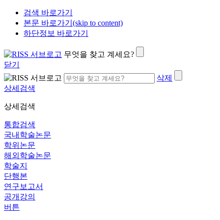
검색 바로가기
본문 바로가기(skip to content)
하단정보 바로가기
무엇을 찾고 계세요?
닫기
삭제
상세검색
상세검색
통합검색
국내학술논문
학위논문
해외학술논문
학술지
단행본
연구보고서
공개강의
버튼