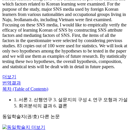
which factors related to Korean learning were examined. For the
purpose of the study, major SNS media used by foreign Korean
learners from various nationalities and occupational groups living in
Naju, Jeollanam-do, including Vietnam were first examined.
Focusing on these SNS media, I would like to empirically verify the
efficacy of learning Korean of SNS by constructing SNS attribute
factors and mediating factors of SNS. First, the items of all the
factors in the questionnaire were selected by considering previous
studies. 83 copies out of 100 were used for statistics. We will look at
only two hypotheses among the hypotheses to be tested in the paper
and we will use them as examples of future research. By statistically
testing these two hypotheses, the overall hypothesis, composition,
and statistical tests will be dealt with in detail in future papers.
더보기
번역결과
목차 (Table of Contents)
1. 서론 2. 선행연구 3. 설문지의 구성 4. 연구 모형과 가설
5. 회귀분석의 결과 6. 결론
동일학술지(권/호) 다른 논문