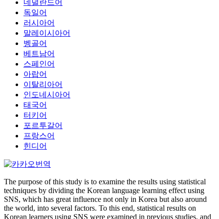
네덜란드어
독일어
러시아어
말레이시아어
벵골어
베트남어
스페인어
아랍어
이탈리아어
인도네시아어
태국어
터키어
포르투갈어
프랑스어
힌디어
The purpose of this study is to examine the results using statistical
techniques by dividing the Korean language learning effect using
SNS, which has great influence not only in Korea but also around
the world, into several factors. To this end, statistical results on
Korean learners using SNS were examined in previous studies, and