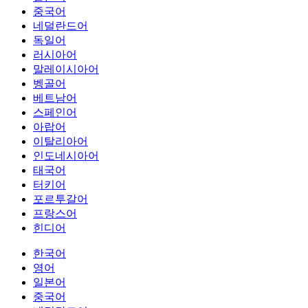
중국어
네덜란드어
독일어
러시아어
말레이시아어
벵골어
베트남어
스페인어
아랍어
이탈리아어
인도네시아어
태국어
터키어
포르투갈어
프랑스어
힌디어
한국어
영어
일본어
중국어