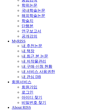
통합검색
학위논문
국내학술논문
해외학술논문
학술지
단행본
연구보고서
공개강의
MyRISS
내 추천논문
내 책장
내 최근 본 논문
내 저작물관리
내 구매·신청 현황
내 서비스 사용권한
내 관심 DB
회원서비스
회원가입
로그인
아이디 찾기
비밀번호 찾기
About RISS