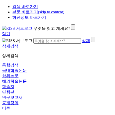
검색 바로가기
본문 바로가기(skip to content)
하단정보 바로가기
무엇을 찾고 계세요?
닫기
삭제
상세검색
상세검색
통합검색
국내학술논문
학위논문
해외학술논문
학술지
단행본
연구보고서
공개강의
버튼