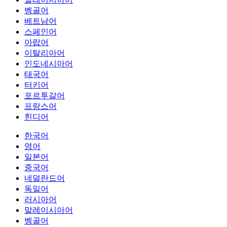
벵골어
베트남어
스페인어
아랍어
이탈리아어
인도네시아어
태국어
터키어
포르투갈어
프랑스어
힌디어
한국어
영어
일본어
중국어
네덜란드어
독일어
러시아어
말레이시아어
벵골어