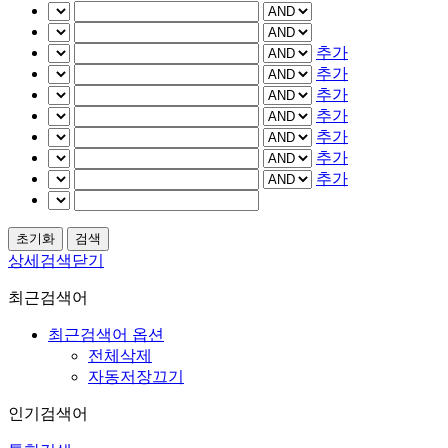
추가
추가
추가
추가
추가
추가
추가
상세검색닫기
최근검색어
최근검색어 옵션
전체삭제
자동저장끄기
인기검색어