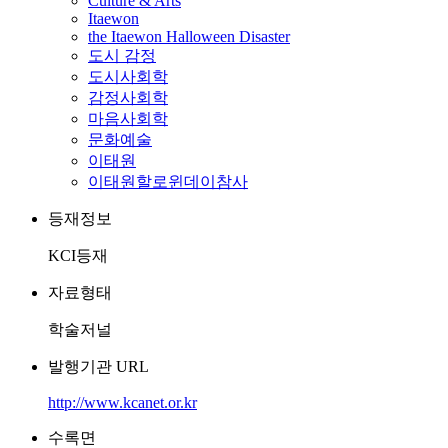
Culture & Arts
Itaewon
the Itaewon Halloween Disaster
도시 감정
도시사회학
감정사회학
마음사회학
문화예술
이태원
이태원할로윈데이참사
등재정보
KCI등재
자료형태
학술저널
발행기관 URL
http://www.kcanet.or.kr
수록면