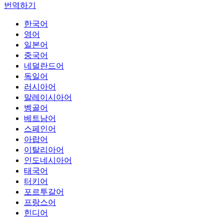
번역하기
한국어
영어
일본어
중국어
네덜란드어
독일어
러시아어
말레이시아어
벵골어
베트남어
스페인어
아랍어
이탈리아어
인도네시아어
태국어
터키어
포르투갈어
프랑스어
힌디어