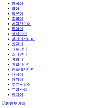
한국어
영어
일본어
중국어
네덜란드어
독일어
러시아어
말레이시아어
벵골어
베트남어
스페인어
아랍어
이탈리아어
인도네시아어
태국어
터키어
포르투갈어
프랑스어
힌디어