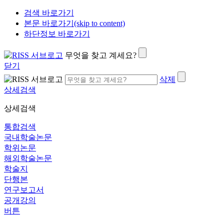
검색 바로가기
본문 바로가기(skip to content)
하단정보 바로가기
무엇을 찾고 계세요?
닫기
삭제
상세검색
상세검색
통합검색
국내학술논문
학위논문
해외학술논문
학술지
단행본
연구보고서
공개강의
버튼