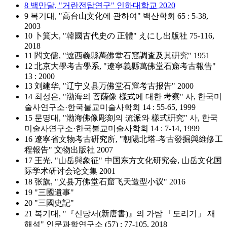
8 백만달, "거란전탑연구" 인하대학교 2020
9 복기대, "高台山文化에 관하여" 백산학회 65 : 5-38,
2003
10 卜箕大, "韓國古代史の 正體" えにし出版社 75-116,
2018
11 閻文儒, "遼西義縣萬佛堂石窟調査及其硏究" 1951
12 北京大學考古學系, "遼寧義縣萬佛堂石窟考古報告"
13 : 2000
13 刘建华, "辽宁义县万佛堂石窟考古报告" 2000
14 최성은, "渤海의 菩薩像 樣式에 대한 考察" 사, 한국미
술사연구소·한국불교미술사학회 14 : 55-65, 1999
15 문명대, "渤海佛像彫刻의 流派와 樣式硏究" 사, 한국
미술사연구소·한국불교미술사학회 14 : 7-14, 1999
16 遼寧省文物考古硏究所, "朝陽北塔-考古發掘與維修工
程報告" 文物出版社 2007
17 王光, "山岳與象征" 中国东方文化研究会, 山岳文化国
际学术研讨会论文集 2001
18 张旗, "义县万佛堂石窟飞天造型小议" 2016
19 "三國遺事"
20 "三國史記"
21 복기대, "『신당서(新唐書)』의 가탐 「도리기」 재
해석" 인문과학연구소 (57) : 77-105, 2018