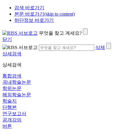
검색 바로가기
본문 바로가기(skip to content)
하단정보 바로가기
무엇을 찾고 계세요?
닫기
삭제
상세검색
상세검색
통합검색
국내학술논문
학위논문
해외학술논문
학술지
단행본
연구보고서
공개강의
버튼