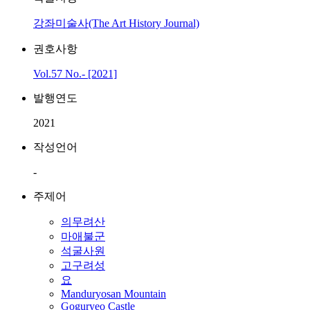
강좌미술사(The Art History Journal)
권호사항
Vol.57 No.- [2021]
발행연도
2021
작성언어
-
주제어
의무려산
마애불군
석굴사원
고구려성
요
Manduryosan Mountain
Goguryeo Castle