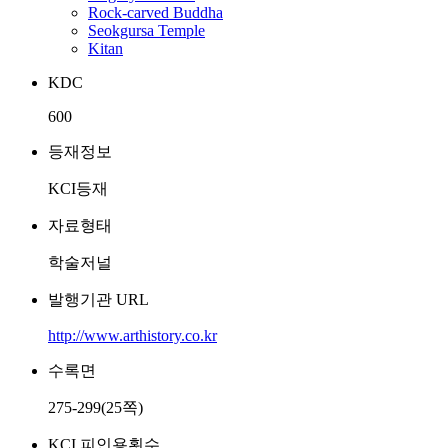
Rock-carved Buddha
Seokgursa Temple
Kitan
KDC
600
등재정보
KCI등재
자료형태
학술저널
발행기관 URL
http://www.arthistory.co.kr
수록면
275-299(25쪽)
KCI 피인용횟수