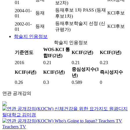
01
보2차)
등재후보 1차 PASS (등재
2004-01-
등재
KCI후보
01
후보1차)
등재후보학술지 선정 (신
2002-01-
등재
KCI후보
01
규평가)
학술지 인용정보
학술지 인용정보
WOS-KCI 통
기준연도
KCIF(2년)
KCIF(3년)
합IF(2년)
2016
0.21
0.21
0.23
중심성지수(3
KCIF(4년)
KCIF(5년)
즉시성지수
년)
0.26
0.3
0.589
0
연관 공개강의
신체건강을 위한 요가지도
원광디지
털대학교
김미경
Who's Going to Japan?
Teachers TV
Teachers TV