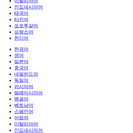
이탈리아어
인도네시아어
태국어
터키어
포르투갈어
프랑스어
힌디어
한국어
영어
일본어
중국어
네덜란드어
독일어
러시아어
말레이시아어
벵골어
베트남어
스페인어
아랍어
이탈리아어
인도네시아어