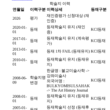
학술지 이력
연월일
이력구분
이력상세
등재구분
재인증평가 신청대상 (재
평가
2026
인증)
등재학술지 유지 (재인
2020-01-
등재
KCI등재
01
증)
등재학술지 유지 (계속평
2017-01-
등재
KCI등재
01
가)
2013-01-
등재
등재 1차 FAIL (등재유지)
KCI등재
01
등재학술지 유지 (등재유
2010-01-
등재
KCI등재
01
지)
한글명 : 불교미술사학 ->
강좌미술사
학술지명
2008-06-
KCI등재
외국어명 :
09
변경
BULKYOMISULSAHAK
-> The Art History Journal
등재학술지 유지 (등재유
2008-01-
등재
KCI등재
01
지)
등재학술지 선정 (등재후
2005-01-
등재
KCI등재