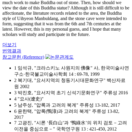
much work to make Buddha out of stone. Then, how should we
view the date of this Buddha statue? Although it is still difficult to be
affectionate, the literature records related to the area, the Buddha
style of Uihyeon Manbuldang, and the stone cave were intended to
form, suggesting that it was from the 6th and 7th centuries at the
latest. However, this is my personal guess, and I hope that many
scholars will study and participate in the future.
더보기
번역결과
참고문헌 (Reference)
1 임석규, "크라스키노 사원지의 佛像" 사, 한국미술사연
구소·한국불교미술사학회 14 : 69-78, 1999
2 복기대, "요서지역의 청동기시대문화연구" 백산자료
원 2002
3 박진호, "요서지역 초기 신석기문화연구" 주류성 2016
4 "요사(遼史)"
5 남주성, "압록과 고려의 북계" 주류성 13-182, 2017
6 윤한택, "압록(鴨淥)과 고려의 북계" 주류성 13-82,
2017
7 고광진, "시론 ‘長白山’과 ‘鴨綠水’의 위치 검토－고려
이전을 중심으로－" 국학연구원 13 : 421-450, 2012