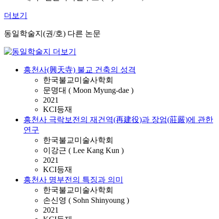
더보기
동일학술지(권/호) 다른 논문
흥천사(興天寺) 불교 건축의 성격
한국불교미술사학회
문명대 ( Moon Myung-dae )
2021
KCI등재
흥천사 극락보전의 재건역(再建役)과 장엄(莊嚴)에 관한
연구
한국불교미술사학회
이강근 ( Lee Kang Kun )
2021
KCI등재
흥천사 명부전의 특징과 의미
한국불교미술사학회
손신영 ( Sohn Shinyoung )
2021