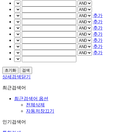
추가
추가
추가
추가
추가
추가
추가
상세검색닫기
최근검색어
최근검색어 옵션
전체삭제
자동저장끄기
인기검색어