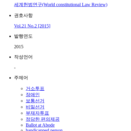
세계헌법연구(World constitutional Law Review)
권호사항
Vol.21 No.2 [2015]
발행연도
2015
작성언어
-
주제어
거소투표
장애인
보통선거
비밀선거
부재자투표
정당한 편의제공
Ballot at Abode
handicapped person