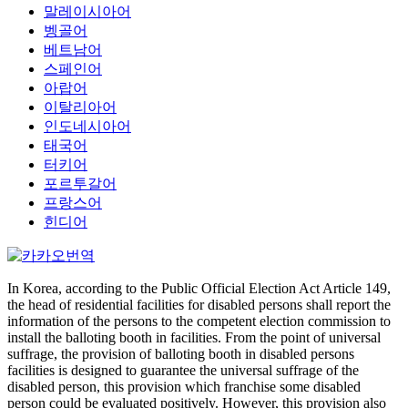
말레이시아어
벵골어
베트남어
스페인어
아랍어
이탈리아어
인도네시아어
태국어
터키어
포르투갈어
프랑스어
힌디어
In Korea, according to the Public Official Election Act Article 149,
the head of residential facilities for disabled persons shall report the
information of the persons to the competent election commission to
install the balloting booth in facilities. From the point of universal
suffrage, the provision of balloting booth in disabled persons
facilities is designed to guarantee the universal suffrage of the
disabled person, this provision which franchise some disabled
person could be evaluated positively. However, this provision also