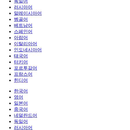
독일어
러시아어
말레이시아어
벵골어
베트남어
스페인어
아랍어
이탈리아어
인도네시아어
태국어
터키어
포르투갈어
프랑스어
힌디어
한국어
영어
일본어
중국어
네덜란드어
독일어
러시아어