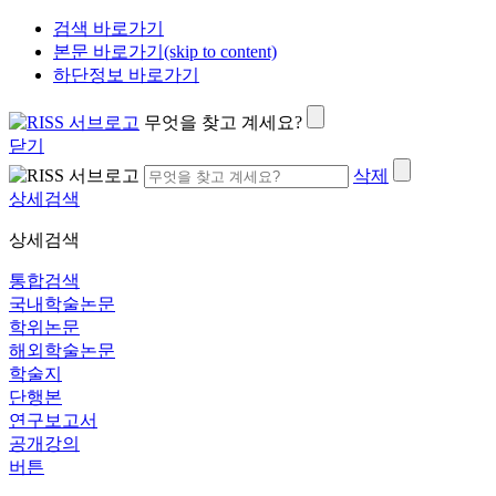
검색 바로가기
본문 바로가기(skip to content)
하단정보 바로가기
무엇을 찾고 계세요?
닫기
삭제
상세검색
상세검색
통합검색
국내학술논문
학위논문
해외학술논문
학술지
단행본
연구보고서
공개강의
버튼