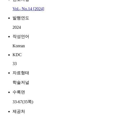
Vol.- No.14 [2024]
발행연도
2024
작성언어
Korean
KDC
33
자료형태
학술저널
수록면
33-67(35쪽)
제공처