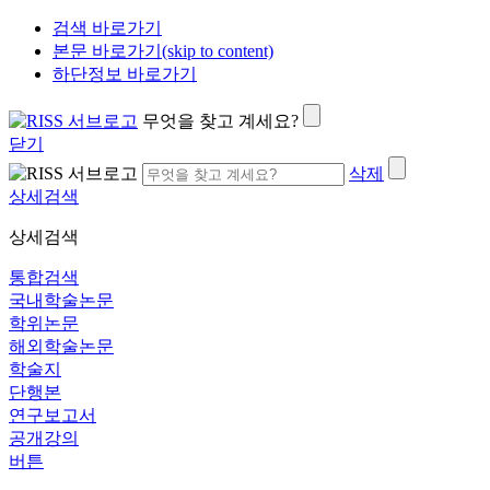
검색 바로가기
본문 바로가기(skip to content)
하단정보 바로가기
무엇을 찾고 계세요?
닫기
삭제
상세검색
상세검색
통합검색
국내학술논문
학위논문
해외학술논문
학술지
단행본
연구보고서
공개강의
버튼