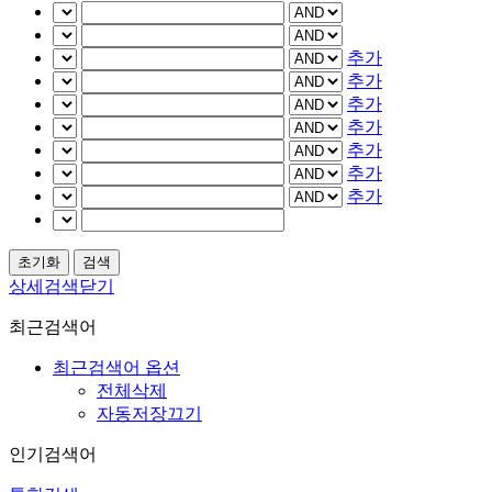
추가
추가
추가
추가
추가
추가
추가
상세검색닫기
최근검색어
최근검색어 옵션
전체삭제
자동저장끄기
인기검색어