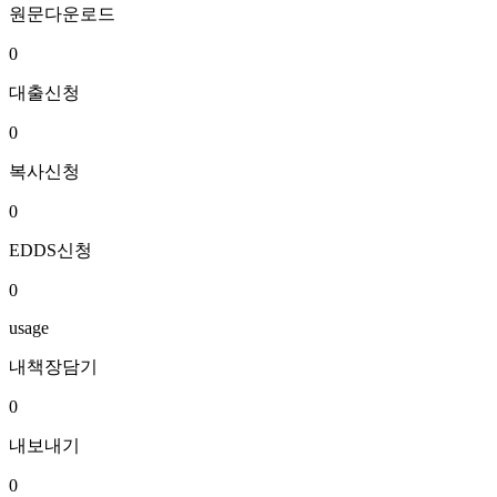
원문다운로드
0
대출신청
0
복사신청
0
EDDS신청
0
usage
내책장담기
0
내보내기
0